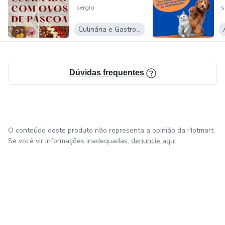
sergio
s
Culinária e Gastronomia
Dúvidas frequentes
O conteúdo deste produto não representa a opinião da Hotmart.
Se você vir informações inadequadas,
denuncie aqui
em Amsterdam
em Madrid