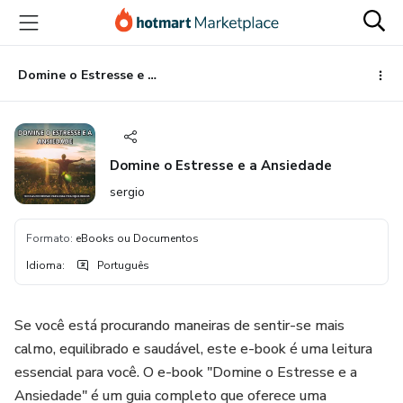
Ir
Ir
Ir
para
para
para
o
o
o
conteúdo
pagamento
rodapé
Domine o Estresse e a Ansiedade
principal
Domine o Estresse e a Ansiedade
sergio
Formato
:
eBooks ou Documentos
Idioma
:
Português
Se você está procurando maneiras de sentir-se mais
calmo, equilibrado e saudável, este e-book é uma leitura
essencial para você. O e-book "Domine o Estresse e a
Ansiedade" é um guia completo que oferece uma