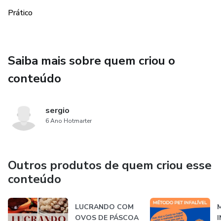
lidar com o estresse relacionado ao trabalho, incluindo a
Prático
organização de tarefas e a prática de uma comunicação
assertiva.
Com "Domine o Estresse e a Ansiedade", você terá acesso
Saiba mais sobre quem criou o
a um guia prático e fácil de seguir para lidar com o estresse
conteúdo
e melhorar sua qualidade de vida.
sergio
6 Ano Hotmarter
Outros produtos de quem criou esse
conteúdo
LUCRANDO COM
OVOS DE PÁSCOA
I