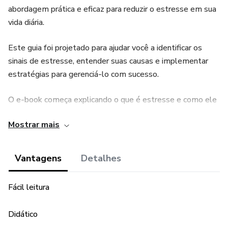
abordagem prática e eficaz para reduzir o estresse em sua
vida diária.
Este guia foi projetado para ajudar você a identificar os
sinais de estresse, entender suas causas e implementar
estratégias para gerenciá-lo com sucesso.
O e-book começa explicando o que é estresse e como ele
afeta seu corpo e sua mente. Em seguida, ele fornece uma
Mostrar mais
série de dicas e técnicas para reduzir os níveis de estresse,
incluindo exercícios de respiração, meditação, e outras
atividades relaxantes.
Vantagens
Detalhes
Além disso, o e-book aborda a importância de uma
Fácil leitura
alimentação saudável e de uma rotina de sono adequada, e
oferece conselhos sobre como incorporar esses hábitos
Didático
em sua vida cotidiana. Ele também discute maneiras de