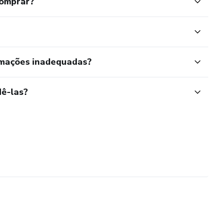
comprar?
rmações inadequadas?
ê-las?