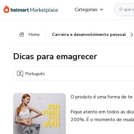
Ir
Ir
Ir
Categorias
para
para
para
o
o
o
conteúdo
pagamento
rodapé
Home
Carreira e desenvolvimento pessoal
principal
Dicas para emagrecer
Português
O produto é uma forma de te a
Fique atento em todos as dic
200%. É o momento de mudar