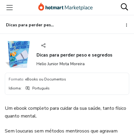
Ir
Ir
Ir
para
para
para
o
o
o
conteúdo
pagamento
rodapé
Dicas para perder peso e segredos
principal
Dicas para perder peso e segredos
Helio Junior Mota Moreira
Formato
:
eBooks ou Documentos
Idioma
:
Português
Um ebook completo para cuidar da sua saúde, tanto físico
quanto mental.
Sem loucuras sem métodos mentirosos que agravam