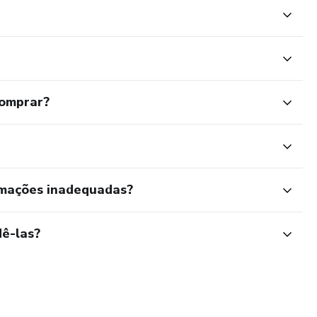
comprar?
rmações inadequadas?
ê-las?