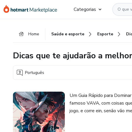
Ir
Ir
Ir
Categorias
para
para
para
o
o
o
conteúdo
pagamento
rodapé
Home
Saúde e esporte
Esporte
principal
Dicas que te ajudarão a mel
Português
Um Guia Rápido para Dominar 
famoso VAVA, com coisas que
jogo, e corre ein, senão vão m