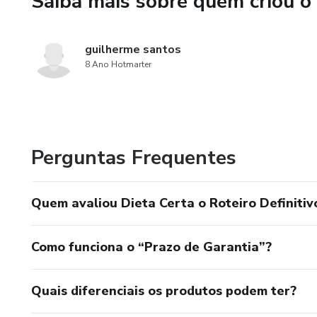
Saiba mais sobre quem criou o
Faça hoje a escolha certa pa
Certa: O Roteiro Definitivo pa
guilherme santos
uma nova versão de você me
8 Ano Hotmarter
Perguntas Frequentes
Quem avaliou Dieta Certa o Roteiro Definiti
Como funciona o “Prazo de Garantia”?
Quais diferenciais os produtos podem ter?