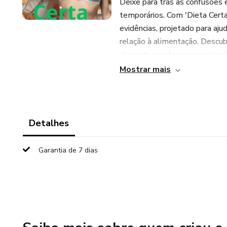
Deixe para trás as confusões
temporários. Com 'Dieta Certa
evidências, projetado para aj
relação à alimentação. Descu
alimentos certos para nutrir
Mostrar mais
Dentro deste eBook, você enc
Dicas de como fazer escolhas 
Detalhes
Orientações para estabelecer 
Garantia de 7 dias
Abordagens para melhorar sua 
Não importa se você é um inic
está familiarizado com o mundo
trilhar um caminho de bem-est
através de escolhas alimentar