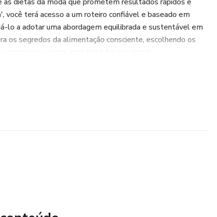
 e as dietas da moda que prometem resultados rápidos e
', você terá acesso a um roteiro confiável e baseado em
udá-lo a adotar uma abordagem equilibrada e sustentável em
bra os segredos da alimentação consciente, escolhendo os
 não apenas seu corpo, mas também sua mente.
ontrará:
inteligentes em diferentes situações alimentares.
hábitos alimentares saudáveis a longo prazo.
relação com a comida e cultivar uma mentalidade positiva.
iante na busca por uma alimentação mais saudável ou se já
 da nutrição, 'Dieta Certa' é o guia que você precisa para
ar duradouro. Transforme sua vida e alcance a plenitude
es inteligentes e informadas.