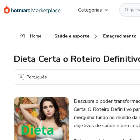
Ir
Ir
Ir
Categorias
para
para
para
o
o
o
conteúdo
pagamento
rodapé
Home
Saúde e esporte
Emagrecimento
principal
Dieta Certa o Roteiro Definiti
Português
Descubra o poder transformad
Certa: O Roteiro Definitivo pa
mergulha fundo no mundo da nu
objetivos de saúde e bem-est