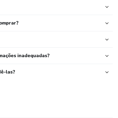
comprar?
rmações inadequadas?
ê-las?