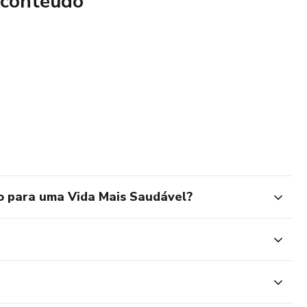
 conteúdo
ra um amanhã mais saudável. Adquira agora mesmo 'Dieta
ra uma Vida Mais Saudável' e inicie sua jornada em direção a
smo
vo para uma Vida Mais Saudável?