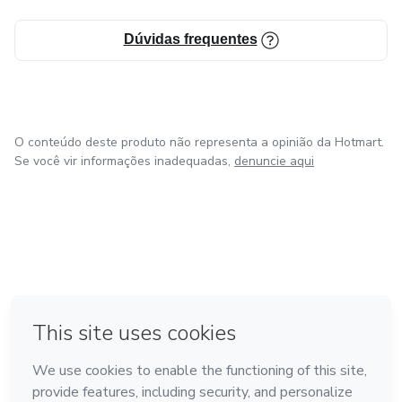
Dúvidas frequentes
O conteúdo deste produto não representa a opinião da Hotmart.
Se você vir informações inadequadas,
denuncie aqui
em Bogotá
em Amsterdam
em Madrid
na Cidade do México
Feito com
❤
em Belo Horizonte