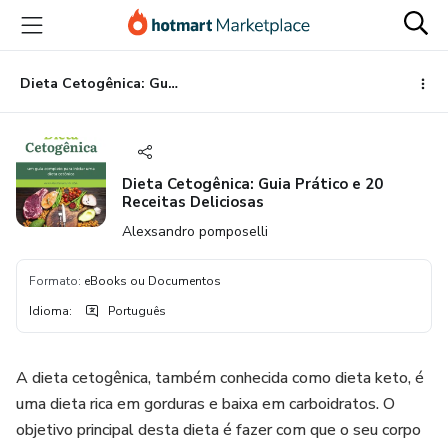
Ir
Ir
Ir
para
para
para
o
o
o
conteúdo
pagamento
rodapé
Dieta Cetogênica: Guia Prático e 20 Receitas Deliciosas
principal
Dieta Cetogênica: Guia Prático e 20
Receitas Deliciosas
Alexsandro pomposelli
Formato
:
eBooks ou Documentos
Idioma
:
Português
A dieta cetogênica, também conhecida como dieta keto, é
uma dieta rica em gorduras e baixa em carboidratos. O
objetivo principal desta dieta é fazer com que o seu corpo