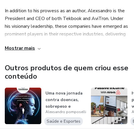
In addition to his prowess as an author, Alexsandro is the
President and CEO of both Tekbook and AviTron. Under
his visionary leadership, these companies have emerged as
prominent players in their respective industries, delivering
cutting-edge solutions to an ever-evolving digital
Mostrar mais
landscape. A master of his craft, Alexsandro Pomposelli is
truly a force to be reckoned with, setting the bar high in
the realms of e-book writing and technology.
Outros produtos de quem criou esse
conteúdo
Uma nova jornada
contra doencas,
p
sobrepeso e
w
Alexsandro pomposelli
A
envelhecimento.
Saúde e Esportes