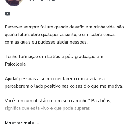
10 Ano Hotmarter
Escrever sempre foi um grande desafio em minha vida, não
queria falar sobre qualquer assunto, e sim sobre coisas
com as quais eu pudesse ajudar pessoas.
Tenho formação em Letras e pós-graduação em
Psicologia.
Ajudar pessoas a se reconectarem com a vida e a
perceberem o lado positivo nas coisas é o que me motiva.
Você tem um obstáculo em seu caminho? Parabéns,
significa que está vivo e que pode superar.
Eu aprendi a ser feliz sem fórmulas mágicas e sem ganhar
Mostrar mais