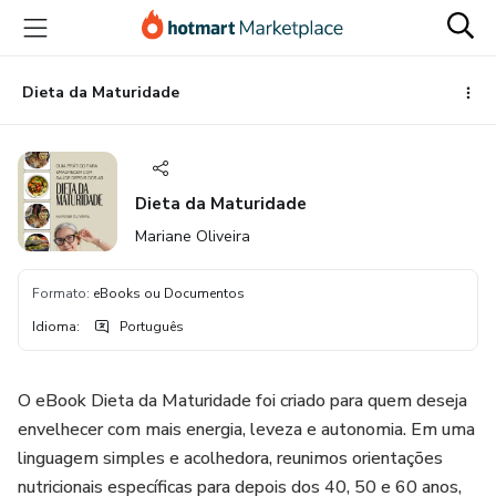
Ir
Ir
Ir
para
para
para
o
o
o
conteúdo
pagamento
rodapé
Dieta da Maturidade
principal
Dieta da Maturidade
Mariane Oliveira
Formato
:
eBooks ou Documentos
Idioma
:
Português
O eBook Dieta da Maturidade foi criado para quem deseja
envelhecer com mais energia, leveza e autonomia. Em uma
linguagem simples e acolhedora, reunimos orientações
nutricionais específicas para depois dos 40, 50 e 60 anos,