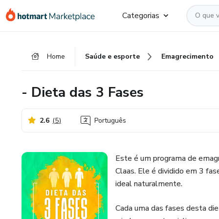
Ir
Ir
Ir
Categorias
para
para
para
o
o
o
conteúdo
pagamento
rodapé
Home
Saúde e esporte
Emagrecimento
principal
- Dieta das 3 Fases
2.6
(
5
)
Português
Este é um programa de emagre
Claas. Ele é dividido em 3 fa
ideal naturalmente.
Cada uma das fases desta diet