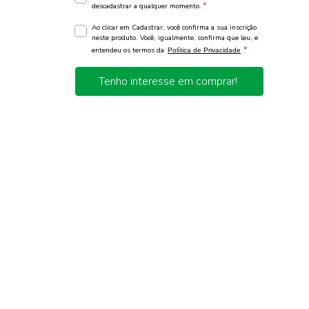
*
descadastrar a qualquer momento.
Ao clicar em Cadastrar, você confirma a sua inscrição
neste produto. Você, igualmente, confirma que leu, e
*
entendeu os termos da
Política de Privacidade
Tenho interesse em comprar!