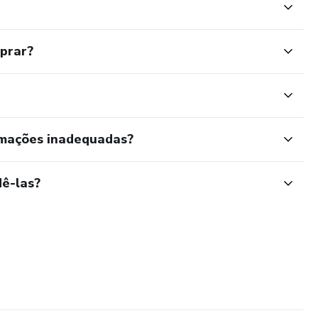
mprar?
rmações inadequadas?
ê-las?