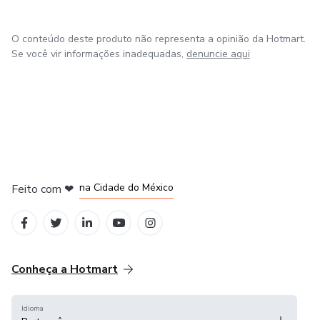
O conteúdo deste produto não representa a opinião da Hotmart.
Se você vir informações inadequadas,
denuncie aqui
em Bogotá
em Amsterdam
em Madrid
na Cidade do México
Feito com
❤
em Belo Horizonte
Conheça a Hotmart
Idioma