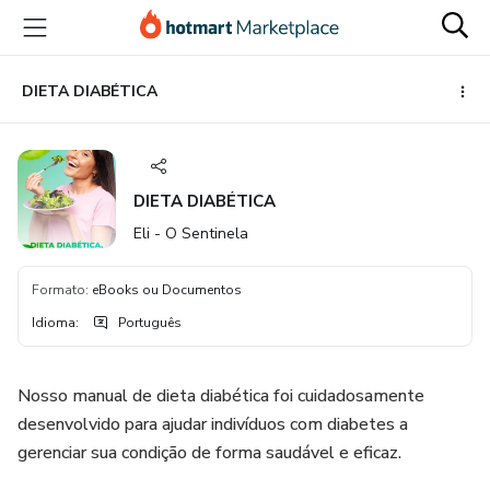
Ir
Ir
Ir
para
para
para
o
o
o
conteúdo
pagamento
rodapé
DIETA DIABÉTICA
principal
DIETA DIABÉTICA
Eli - O Sentinela
Formato
:
eBooks ou Documentos
Idioma
:
Português
Nosso manual de dieta diabética foi cuidadosamente
desenvolvido para ajudar indivíduos com diabetes a
gerenciar sua condição de forma saudável e eficaz.