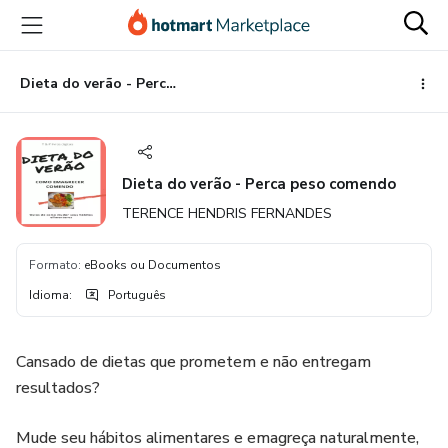
Ir
Ir
Ir
para
para
para
o
o
o
conteúdo
pagamento
rodapé
Dieta do verão - Perca peso comendo
principal
Dieta do verão - Perca peso comendo
TERENCE HENDRIS FERNANDES
Formato
:
eBooks ou Documentos
Idioma
:
Português
Cansado de dietas que prometem e não entregam
resultados?
Mude seu hábitos alimentares e emagreça naturalmente,