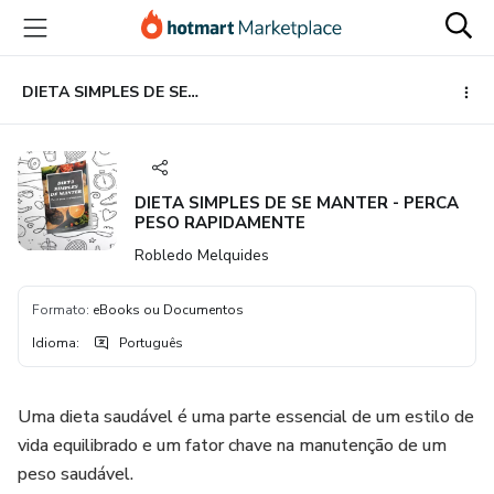
Ir
Ir
Ir
para
para
para
o
o
o
conteúdo
pagamento
rodapé
DIETA SIMPLES DE SE MANTER - PERCA PESO RAPIDAMENTE
principal
DIETA SIMPLES DE SE MANTER - PERCA
PESO RAPIDAMENTE
Robledo Melquides
Formato
:
eBooks ou Documentos
Idioma
:
Português
Uma dieta saudável é uma parte essencial de um estilo de
vida equilibrado e um fator chave na manutenção de um
peso saudável.