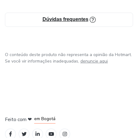
Dúvidas frequentes
O conteúdo deste produto não representa a opinião da Hotmart.
Se você vir informações inadequadas,
denuncie aqui
em Amsterdam
em Madrid
em Bogotá
Feito com
❤
em Belo Horizonte
na Cidade do México