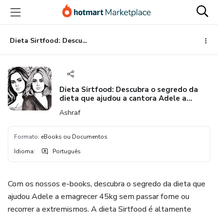
Ir
Ir
Ir
para
para
para
o
o
o
conteúdo
pagamento
rodapé
Dieta Sirtfood: Descubra o segredo da dieta que ajudou a cantora Adele a emagrecer 45kg
principal
Dieta Sirtfood: Descubra o segredo da
dieta que ajudou a cantora Adele a
emagrecer 45kg
Ashraf
Formato
:
eBooks ou Documentos
Idioma
:
Português
Com os nossos e-books, descubra o segredo da dieta que
ajudou Adele a emagrecer 45kg sem passar fome ou
recorrer a extremismos. A dieta Sirtfood é altamente