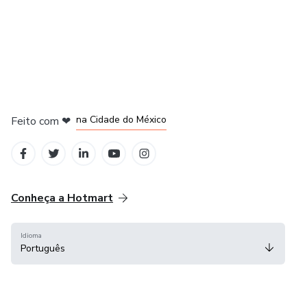
em Bogotá
em Amsterdam
em Madrid
na Cidade do México
Feito com
❤
em Belo Horizonte
Conheça a Hotmart
Idioma
Português