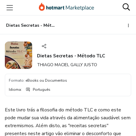
Ir
Ir
Ir
para
para
para
o
o
o
conteúdo
pagamento
rodapé
Dietas Secretas - Método TLC
principal
Dietas Secretas - Método TLC
THIAGO MACIEL GALLY JUSTO
Formato
:
eBooks ou Documentos
Idioma
:
Português
Este livro trás a filosofia do método TLC e como este
pode mudar sua vida através da alimentação saudável sem
extremismos. Além disto, as "receitas secretas"
presentes neste artigo vão eliminar o desconforto que