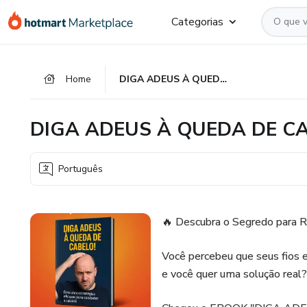
Ir
Ir
Ir
Categorias
para
para
para
o
o
o
conteúdo
pagamento
rodapé
Home
DIGA ADEUS À QUEDA DE CABELO!
principal
DIGA ADEUS À QUEDA DE CA
Português
🔥 Descubra o Segredo para R
Você percebeu que seus fios e
e você quer uma solução real?