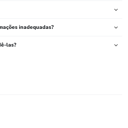
rmações inadequadas?
ê-las?