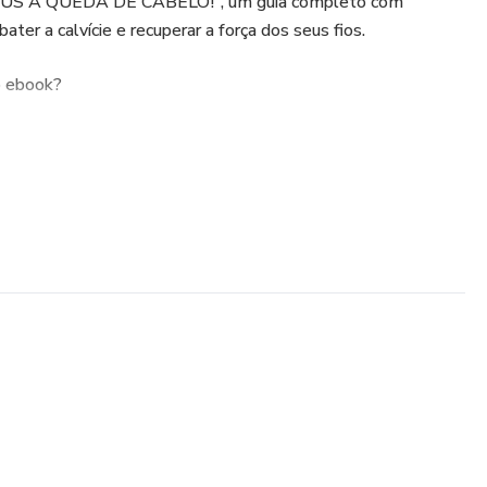
US À QUEDA DE CABELO!", um guia completo com
ater a calvície e recuperar a força dos seus fios.
o ebook?
de cabelo e como preveni-las
ais, clínicos e tecnológicos
para fortalecer os fios
ima e conquistar um visual renovado
 Agora!
ro passo para recuperar seu cabelo!
elo merece esse cuidado.