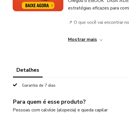
Chegou o EBOOK "DIGA ADE
estratégias eficazes para comb
📌 O que você vai encontrar n
✅ Principais causas da queda 
Mostrar mais
✅ Tratamentos eficazes – natur
✅ Segredos dos especialistas 
Detalhes
✅ Como recuperar sua autoest
Garantia de 7 dias
🎁 Oferta Exclusiva – Compre
Para quem é esse produto?
📥 Compre agora e dê o primei
Pessoas com calvície (alopecia) e queda capilar
👉 Não perca tempo! Seu cab