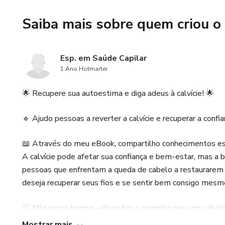
Saiba mais sobre quem criou o
Esp. em Saúde Capilar
1 Ano Hotmarter
🌟 Recupere sua autoestima e diga adeus à calvície! 🌟
🔹 Ajudo pessoas a reverter a calvície e recuperar a confia
📖 Através do meu eBook, compartilho conhecimentos esse
A calvície pode afetar sua confiança e bem-estar, mas a 
pessoas que enfrentam a queda de cabelo a restaurarem 
deseja recuperar seus fios e se sentir bem consigo mesm
💡 Não perca tempo—descubra o caminho para um cabelo 
Mostrar mais