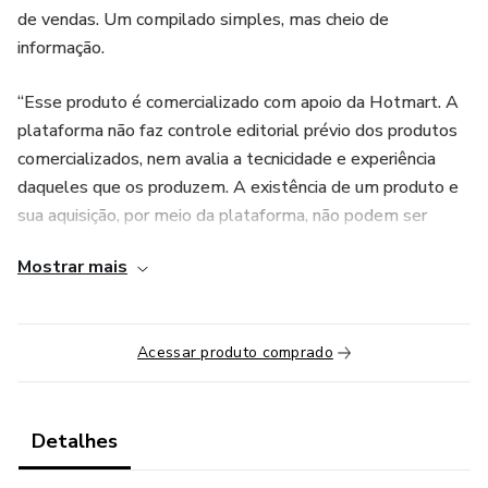
de vendas. Um compilado simples, mas cheio de
informação.
“Esse produto é comercializado com apoio da Hotmart. A
plataforma não faz controle editorial prévio dos produtos
comercializados, nem avalia a tecnicidade e experiência
daqueles que os produzem. A existência de um produto e
sua aquisição, por meio da plataforma, não podem ser
consideradas como garantia de qualidade de conteúdo e
Mostrar mais
resultado, em qualquer hipótese. Ao adquiri-lo, o
comprador declara estar ciente dessas informações. Os
termos e políticas da Hotmart podem ser acessados aqui,
Acessar produto comprado
antes mesmo da conclusão da compra."
Detalhes