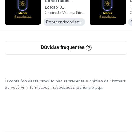
Conectados -
C
Edição 01
T
Originella Valença Pimenta
E
Empreendedorismo Digital
Dúvidas frequentes
O conteúdo deste produto não representa a opinião da Hotmart.
Se você vir informações inadequadas,
denuncie aqui