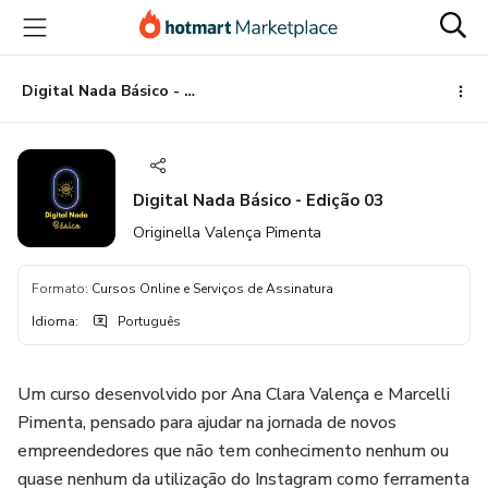
Ir
Ir
Ir
para
para
para
o
o
o
conteúdo
pagamento
rodapé
Digital Nada Básico - Edição 03
principal
Digital Nada Básico - Edição 03
Originella Valença Pimenta
Formato
:
Cursos Online e Serviços de Assinatura
Idioma
:
Português
Um curso desenvolvido por Ana Clara Valença e Marcelli
Pimenta, pensado para ajudar na jornada de novos
empreendedores que não tem conhecimento nenhum ou
quase nenhum da utilização do Instagram como ferramenta