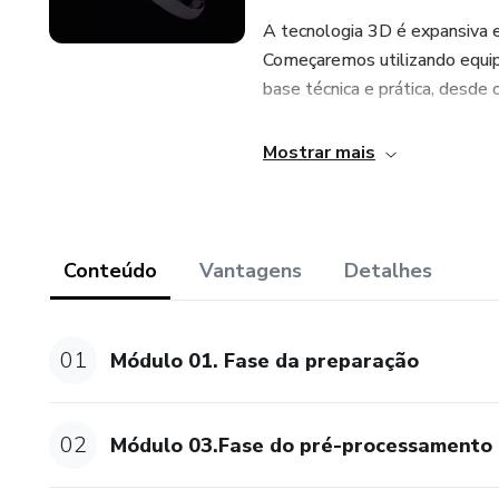
A tecnologia 3D é expansiva 
Começaremos utilizando equi
base técnica e prática, desde
O treinamento é 100% online 
Mostrar mais
animação 3D.
Benefícios:
Conteúdo
Vantagens
Detalhes
Você receberá 1 ano de acesso
la quando e onde quiser.
01
Módulo 01. Fase da preparação
Você também terá o suporte t
comunidade VIP do Discord pa
02
Módulo 03.Fase do pré-processamento