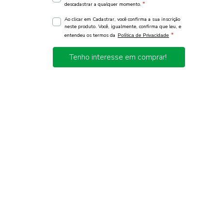
*
descadastrar a qualquer momento.
Ao clicar em Cadastrar, você confirma a sua inscrição
neste produto. Você, igualmente, confirma que leu, e
*
entendeu os termos da
Política de Privacidade
Tenho interesse em comprar!