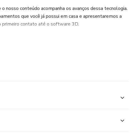
e o nosso conteúdo acompanha os avanços dessa tecnologia.
pamentos que você já possui em casa e apresentaremos a
 o primeiro contato até o software 3D.
e com foco na área da captura, modelagem, renderização e
 à plataforma de treinamento e a possibilidade de acessá-
écnico disponível a qualquer momento e ainda fará parte da
ra alunos.