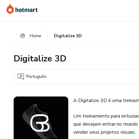
Ir
Ir
Ir
para
para
para
o
o
o
conteúdo
pagamento
rodapé
Home
Digitalize 3D
principal
Digitalize 3D
Português
A Digitalize 3D é uma treinam
Um treinamento para entusiast
que desejam entrar no mundo do
vender seus projetos visuais.