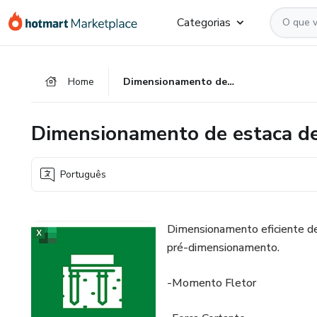
Ir
Ir
Ir
Categorias
para
para
para
o
o
o
conteúdo
pagamento
rodapé
Home
Dimensionamento de estaca de concreto armado
principal
Dimensionamento de estaca d
Português
Dimensionamento eficiente de
pré-dimensionamento.
-Momento Fletor