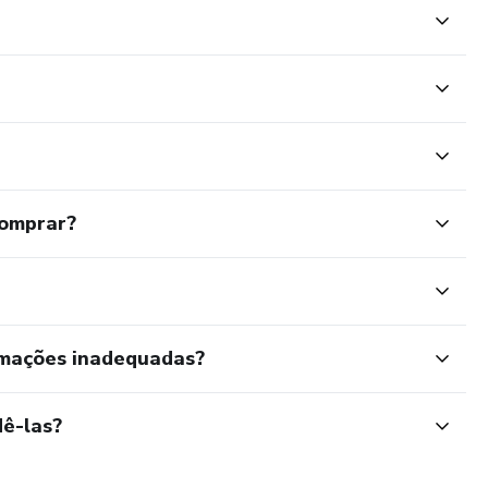
comprar?
rmações inadequadas?
ê-las?