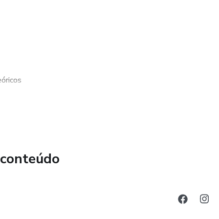
óricos
 conteúdo