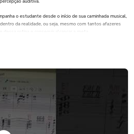
percepção auditiva.
panha o estudante desde o início de sua caminhada musical,
, dentro da realidade, ou seja, mesmo com tantos afazeres
te dessa rotina e conseguir alcançar a meta.
 populares que desperta o desejo de tocar “aquela “música
no poderá receber o certificado, mudando para outra etapa,
eus conhecimentos.
alhar com gravações, fazer acompanhamentos, tocar uma
, fazer partituras no computador, também ler partituras na
rês Teóricos, os alunos aos poucos aumentarão seus
so a cada volume.