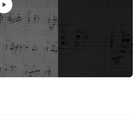
eclado pode e deve ser um músico tão bom e capacitado no
luno de piano e órgão, por isso todos os livros foram feitos
esenvolvimento, cada lição tem uma novidade e um passo à
fessores que estarão guiando-os para o maravilhoso mundo