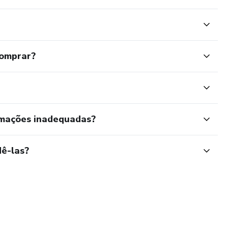
comprar?
rmações inadequadas?
ê-las?