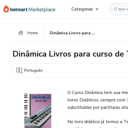
Ir
Ir
Ir
Categorias
para
para
para
o
o
o
conteúdo
pagamento
rodapé
Home
Dinâmica Livros para curso de Teclado vol.4
principal
Dinâmica Livros para curso de 
Português
O Curso Dinâmica tem sua met
livros Didáticos, sempre com 
substituídas por partituras atu
No livro didático já temos a T