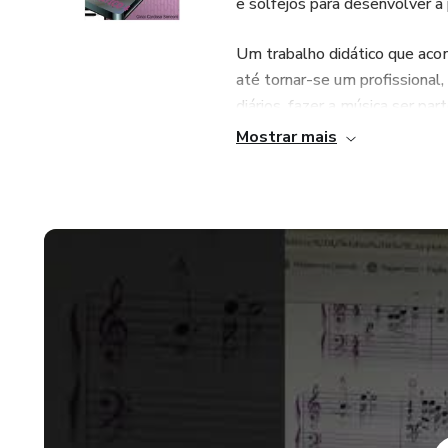
e solfejos para desenvolver a 
Um trabalho didático que acom
até tornar-se um profissional
diários, fazer a música ser par
Mostrar mais
Um curso prático com músicas
conhecida.
No final de cada estágio o alu
onde aos poucos aumentará s
A partir do 5º livro irá trab
melodia em várias tonalidades
clave de Fá fluentemente.
Com seis livros Didáticos e t
conhecimentos, dando um pas