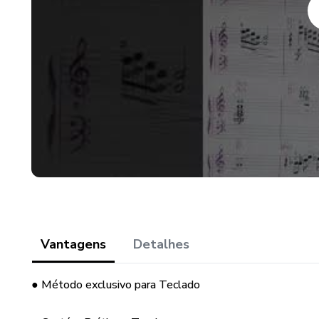
Acreditamos que o aluno de T
seu instrumento quanto a um a
pensando no aluno e no seu d
frente no seu aprendizado.
Sucesso aos alunos e aos pro
da Música.
Vantagens
Detalhes
● Método exclusivo para Teclado