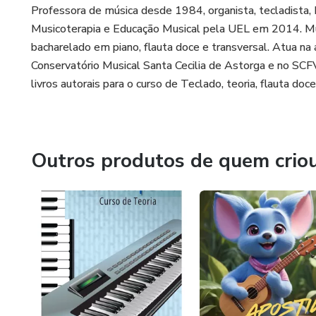
Professora de música desde 1984, organista, tecladista, 
● Tudo o que precisa num mesmo conteúdo
Musicoterapia e Educação Musical pela UEL em 2014. M
bacharelado em piano, flauta doce e transversal. Atua na
● Uso dos recursos do teclado
Conservatório Musical Santa Cecilia de Astorga e no SCF
livros autorais para o curso de Teclado, teoria, flauta doce
● Desenvolve a percepção.
● Metodologia que ensina passo a passo como acompanh
Outros produtos de quem crio