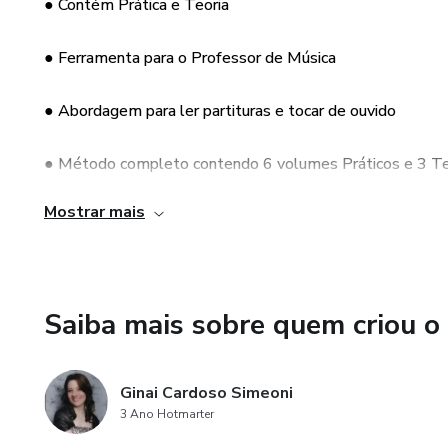
● Contém Prática e Teoria
● Ferramenta para o Professor de Música
● Abordagem para ler partituras e tocar de ouvido
● Método completo contendo 6 volumes Práticos e 3 Te
Mostrar mais
● Material pronto pra dar aula
● Conteúdo com músicas conhecidas
Saiba mais sobre quem criou o
● Praticidade nas aulas
● Didática no ensino
Ginai Cardoso Simeoni
3 Ano Hotmarter
● Prática aliado à teoria