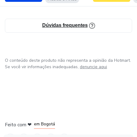
Análise de Dados
Parcerias Estratégicas
Dúvidas frequentes
Inovação Tecnológica
O conteúdo deste produto não representa a opinião da Hotmart.
Se você vir informações inadequadas,
denuncie aqui
em Amsterdam
em Madrid
em Bogotá
Feito com
❤
em Belo Horizonte
na Cidade do México