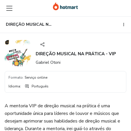
Ir
Ir
Ir
para
para
para
o
o
o
conteúdo
pagamento
rodapé
DIREÇÃO MUSICAL NA PRÁTICA - VIP
principal
DIREÇÃO MUSICAL NA PRÁTICA - VIP
Gabriel Otoni
Formato
:
Serviço online
Idioma
:
Português
A mentoria VIP de direção musical na prática é uma
oportunidade única para líderes de louvor e músicos que
desejam aprimorar suas habilidades de direção musical e
liderança. Durante a mentoria, irei guiá-lo através do