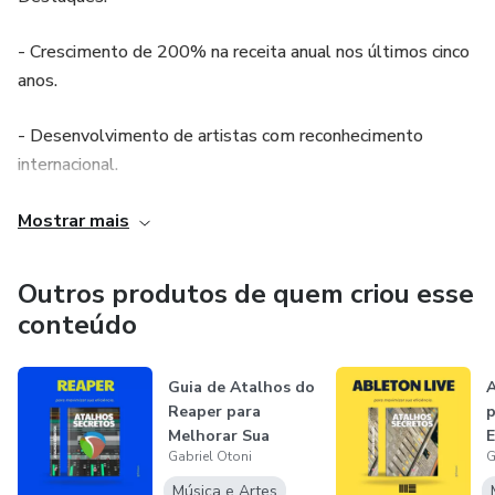
- Crescimento de 200% na receita anual nos últimos cinco
anos.
- Desenvolvimento de artistas com reconhecimento
internacional.
- Implementação de IA para análise de tendências e
Mostrar mais
marketing.
Outros produtos de quem criou esse
Competências:
conteúdo
Estratégia de Negócios
Guia de Atalhos do
A
Reaper para
p
Gestão de Talentos
Melhorar Sua
E
Gabriel Otoni
G
Eficiência
A
Marketing e Branding
Música e Artes