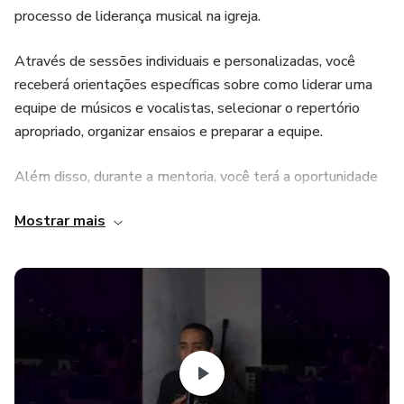
processo de liderança musical na igreja.
Através de sessões individuais e personalizadas, você
receberá orientações específicas sobre como liderar uma
equipe de músicos e vocalistas, selecionar o repertório
apropriado, organizar ensaios e preparar a equipe.
Além disso, durante a mentoria, você terá a oportunidade
de aprender técnicas avançadas de direção musical, como
Mostrar mais
arranjo, harmonização e improvisação, introduzindo click e
VS.
Ao final da mentoria, você sairá com uma compreensão
profunda e abrangente de como liderar uma equipe
musicalmente, bem como uma rede de contatos de líderes
de adoração e músicos com quem poderá colaborar no
futuro.