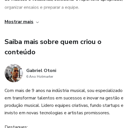
- COMO FAZER UM NIVELAMENTO TÉCINCO DO
organizar ensaios e preparar a equipe.
GRUPO
Mostrar mais
4. Compreensão profunda e abrangente de como liderar
3- PLANEJAMENTO CONSTRUÇÃO DE REPERTÓRIO
uma equipe musicalmente, bem como uma rede de
4- DM PRÁTICO E EFICIENTE
contatos de líderes de adoração e músicos com quem
Saiba mais sobre quem criou o
poderá colaborar no futuro.
conteúdo
5- AUXÍLIO ESTRUTURAL
5. Auxílio estrutural para a sua estrutura, sistema e traçar
(NESSE TÓPICO VAMOS FALAR SOBRE A SUA
Gabriel Otoni
um upgrade.
ESTRUTURA, SEU SISTEMA, E TRAÇAR UM
6 Ano Hotmarter
UPGRADE)
Com mais de 9 anos na indústria musical, sou especializado
em transformar talentos em sucessos e inovar na gestão e
produção musical. Lidero equipes criativas, fundo startups e
invisto em novas tecnologias e artistas promissores.
Destaques: