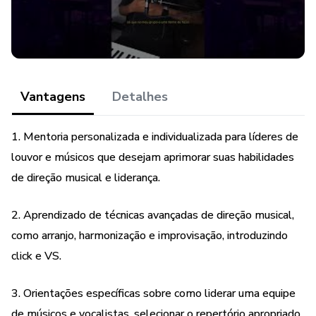
Se você é um líder de louvor ou músico que busca seguir
em sua carreira e liderança musical na igreja, a mentoria VIP
de direção musical na prática é a escolha certa para você.
1- CONCEITO (10 PASSOS)
Vantagens
Detalhes
2-TREINAMENTO PRÁTICO
1. Mentoria personalizada e individualizada para líderes de
louvor e músicos que desejam aprimorar suas habilidades
- COMO FAZER UMA AUDIÇÃO DE NOVOS
de direção musical e liderança.
INSTRUMENTISTAS
2. Aprendizado de técnicas avançadas de direção musical,
- COMO FAZER UMA AUDIÇÃO PARA VOCAIS
como arranjo, harmonização e improvisação, introduzindo
- INTRODUZINDO CLICK E VS
click e VS.
- MONTANDO SEUS PRÓPIOS VS´S
3. Orientações específicas sobre como liderar uma equipe
de músicos e vocalistas, selecionar o repertório apropriado,