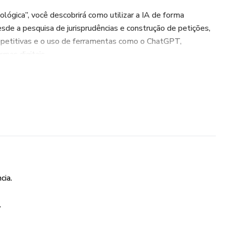
lógica”, você descobrirá como utilizar a IA de forma
desde a pesquisa de jurisprudências e construção de petições,
epetitivas e o uso de ferramentas como o ChatGPT,
rmas digitais.
 esta obra é um guia inspirador de reinvenção profissional,
o veio para substituir o advogado, mas para potencializar
ta e raciocínio jurídico.
rias experiências — os erros, os acertos e o processo de
om esse novo cenário digital. Cada capítulo traz orientações
lexões profundas sobre o futuro da advocacia, a ética no uso
ter o elemento humano como essência do Direito.
cia.
de Direito ou profissional liberal que deseja se preparar
.
alhar lado a lado com a Inteligência Artificial, este livro é