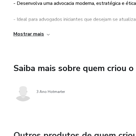
- Desenvolva uma advocacia moderna, estratégica e ética
Aqui, você aprenderá a domina
- Ideal para advogados iniciantes que desejam se atualiza
economizar tempo, elevar a qu
moderno, competitivo e indisp
Mostrar mais
- Descubra como se adaptar à revolução tecnológica no Di
Prepare-se para a revolução q
O futuro da advocacia é agora
Saiba mais sobre quem criou o
3 Ano Hotmarter
Outros produtos de quem crio