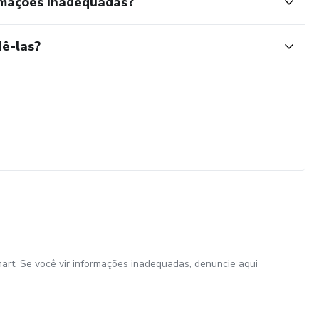
rmações inadequadas?
ê-las?
art. Se você vir informações inadequadas,
denuncie aqui