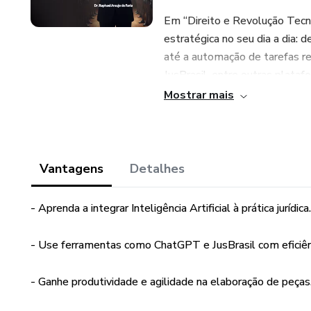
Em “Direito e Revolução Tecno
estratégica no seu dia a dia: 
até a automação de tarefas r
JusBrasil, entre outras platafo
Mostrar mais
Mais do que um manual técnico,
mostrando que a tecnologia nã
sua capacidade de análise, escri
Vantagens
Detalhes
Raphael compartilha suas próp
aprendizado — ao se deparar c
- Aprenda a integrar Inteligência Artificial à prática jurídica.
práticas, exemplos reais e ref
da IA e a importância de man
- Use ferramentas como ChatGPT e JusBrasil com eficiên
Se você é advogado, estudante 
- Ganhe produtividade e agilidade na elaboração de peças
para o futuro e aprender a trab
leitura obrigatória.