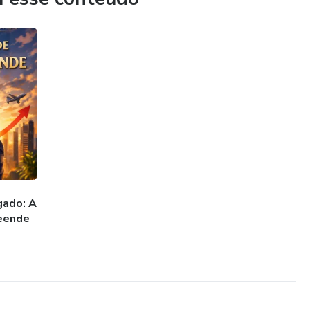
gado: A
eende