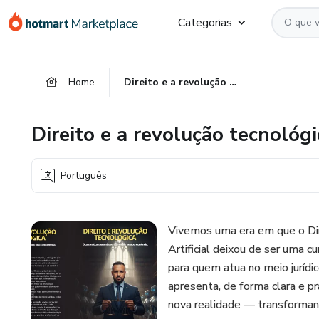
Ir
Ir
Ir
Categorias
para
para
para
o
o
o
conteúdo
pagamento
rodapé
Home
Direito e a revolução tecnológica
principal
Direito e a revolução tecnológi
Português
Vivemos uma era em que o Dire
Artificial deixou de ser uma c
para quem atua no meio jurídic
apresenta, de forma clara e pr
nova realidade — transforman