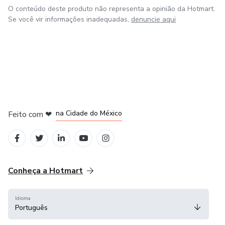
O conteúdo deste produto não representa a opinião da Hotmart.
Se você vir informações inadequadas,
denuncie aqui
em Bogotá
em Amsterdam
em Madrid
na Cidade do México
Feito com
❤
em Belo Horizonte
Conheça a Hotmart
Idioma
Português