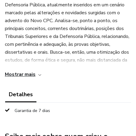
Defensoria Pública, atualmente inseridos em um cenário
marcado pelas alterações e novidades surgidas com o
advento do Novo CPC. Analisa-se, ponto a ponto, os
principais conceitos, correntes doutrinárias, posições dos
Tribunais Superiores e da Defensoria Pública, relacionando,
com pertinência e adequação, às provas objetivas,
dissertativas e orais. Busca-se, então, uma otimização dos
estudos, de forma ética e segura, não mais distanciada da
realidade dos concurseiros no momento das provas, para
Mostrar mais
que se tenha uma perspectiva global do conteúdo que
poderá ser cobrado nas provas da Defensoria Pública.
Detalhes
Assim, para alcançarmos os objetivos desta obra, ponto a
ponto, buscaremos fazer uma análise da
Garantia de 7 dias
constitucionalização do processo, do percurso percorrido do
positivismo até o neoconstitucionalismo, ressaltando, no
contexto da Defensoria Pública, a importância dos direitos