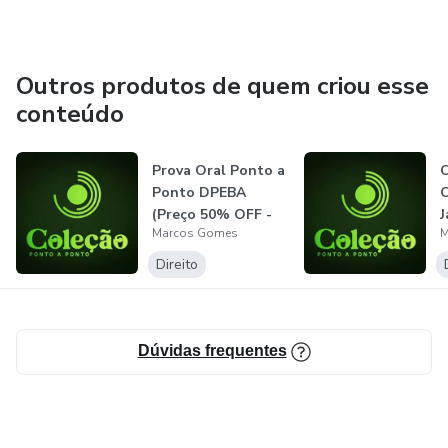
(471 páginas - Acesso ao volume na plataforma pelo
prazo de 12 meses - O volume poderá ser baixado pelo
Outros produtos de quem criou esse
leitor)
conteúdo
Prova Oral Ponto a
C
Ponto DPEBA
O
(Preço 50% OFF -
J
Marcos Gomes
M
Valor de lan...
Direito
Dúvidas frequentes