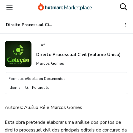
Ir
Ir
Ir
para
para
para
o
o
o
conteúdo
pagamento
rodapé
Direito Processual Civil (Volume Único)
principal
Direito Processual Civil (Volume Único)
Marcos Gomes
Formato
:
eBooks ou Documentos
Idioma
:
Português
Autores: Aluísio Ré e Marcos Gomes
Esta obra pretende elaborar uma análise dos pontos de
direito processual civil dos principais editais de concurso da