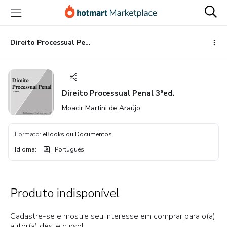
Ir
Ir
Ir
para
para
para
o
o
o
conteúdo
pagamento
rodapé
Direito Processual Penal 3ªed.
principal
Direito Processual Penal 3ªed.
Moacir Martini de Araújo
Formato
:
eBooks ou Documentos
Idioma
:
Português
Produto indisponível
Cadastre-se e mostre seu interesse em comprar para o(a)
autor(a) deste curso!