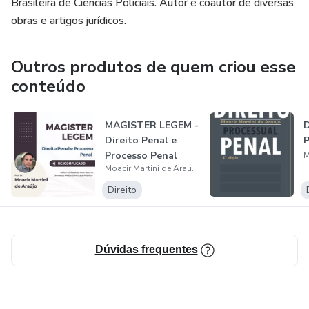
Brasileira de Ciências Policiais. Autor e coautor de diversas
obras e artigos jurídicos.
Outros produtos de quem criou esse
conteúdo
MAGISTER LEGEM -
D
Direito Penal e
P
Processo Penal
Moacir Martini de Araújo
DESCOMPLICAD...
Direito
Dúvidas frequentes