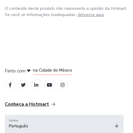
O conteúdo deste produto não representa a opinião da Hotmart.
Se você vir informações inadequadas,
denuncie aqui
em Bogotá
em Amsterdam
em Madrid
na Cidade do México
Feito com
❤
em Belo Horizonte
Conheça a Hotmart
Idioma
Português