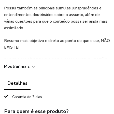
Possui também as principais súmulas, jurisprudências e
entendimentos doutrinários sobre o assunto, além de
várias questões para que o conteúdo possa ser ainda mais
assimilado.
Resumo mais objetivo e direto ao ponto do que esse, NÃO
EXISTE!
DUVIDO VOCÊ ERRAR AGORA QUALQUER QUESTÃO
Mostrar mais
SOBRE ESSES TEMAS.
Se puder, me dá seu feedback depois.
Detalhes
De uma CONCURSEIRA, para VOCÊ.
Garantia de 7 dias
Para quem é esse produto?