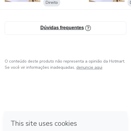
Direito
Dúvidas frequentes
O conteúdo deste produto não representa a opinião da Hotmart.
Se você vir informações inadequadas,
denuncie aqui
em Amsterdam
em Madrid
em Bogotá
Feito com
❤
em Belo Horizonte
na Cidade do México