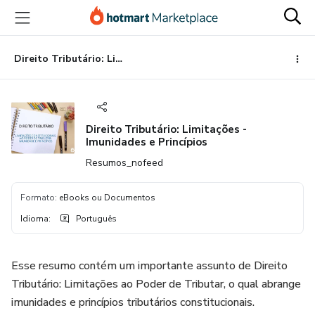
Ir
Ir
Ir
para
para
para
o
o
o
conteúdo
pagamento
rodapé
Direito Tributário: Limitações - Imunidades e Princípios
principal
Direito Tributário: Limitações -
Imunidades e Princípios
Resumos_nofeed
Formato
:
eBooks ou Documentos
Idioma
:
Português
Esse resumo contém um importante assunto de Direito
Tributário: Limitações ao Poder de Tributar, o qual abrange
imunidades e princípios tributários constitucionais.