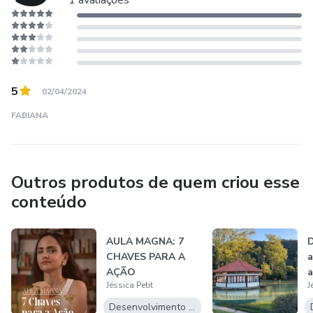
1 avaliações
5
02/04/2024
FABIANA
Outros produtos de quem criou esse
conteúdo
AULA MAGNA: 7
D
CHAVES PARA A
a
AÇÃO
a
Jéssica Petit
J
c
r
Desenvolvimento Pessoal