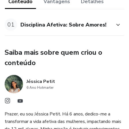
Conteúdo
Vantagens
Detalhes
comportamentos.
• A construção da autoestima e sua relação com a infância
01
Disciplina Afetiva: Sobre Amores!
- O que de fato é a maturidade? O que significa adultecer?
MATURIDADE E RELACIONAMENTOS AMOROSOS:
Saiba mais sobre quem criou o
conteúdo
• O que buscamos quando buscamos os relacionamentos
amorosos?
Jéssica Petit
• O que é a autonomia e como ela está vinculada aos
6 Ano Hotmarter
nossos relacionamentos com nossos pais?
• Como a ausência da autonomia impacta nos nossos
Prazer, eu sou Jéssica Petit. Há 6 anos, dedico-me a
relacionamentos amorosos?
transformar a vida afetiva das mulheres, impactando mais