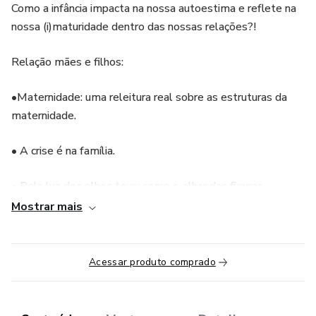
Como a infância impacta na nossa autoestima e reflete na
nossa (i)maturidade dentro das nossas relações?!
Relação mães e filhos:
•Maternidade: uma releitura real sobre as estruturas da
maternidade.
• A crise é na família.
• Pela luz dos olhos teus: como o olhar das figuras
maternas e paternas reforçam nossos padrões de
Mostrar mais
comportamento nas relações?!
• As etapas do desenvolvimento infantil e a construção da
Acessar produto comprado
personalidade.
• Os impactos dos complexos maternos nos nossos