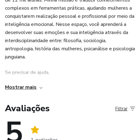
• O que é um relacionamento saudável? Como saber se eu
de 12 mil alunas. Minha missão é traduzir conhecimentos
estou um?
complexos em ferramentas práticas, ajudando mulheres a
conquistarem realização pessoal e profissional por meio da
• Como construir uma verdadeira autoestima e autonomia
inteligência emocional. Nesse espaço, você aprenderá a
que possibilite a construção de relacionamentos saudáveis
desenvolver suas emoções e sua inteligência através da
?
interdisciplinaridade entre: filosofia, sociologia,
antropologia, história das mulheres, psicanálise e psicologia
junguiana.
Se precisar de ajuda,
Mostrar mais
entre em contato com nosso suporte através do email:
alunos.jessicapetit@gmail.com
Avaliações
Filtrar
5