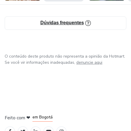
Dúvidas frequentes
O conteúdo deste produto não representa a opinião da Hotmart.
Se você vir informações inadequadas,
denuncie aqui
em Amsterdam
em Madrid
em Bogotá
Feito com
❤
em Belo Horizonte
na Cidade do México