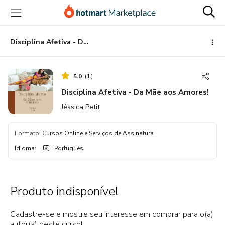
Ir
Ir
Ir
para
para
para
o
o
o
conteúdo
pagamento
rodapé
Disciplina Afetiva - Da Mãe aos Amores!
principal
5.0
(
1
)
Disciplina Afetiva - Da Mãe aos Amores!
Jéssica Petit
Formato
:
Cursos Online e Serviços de Assinatura
Idioma
:
Português
Produto indisponível
Cadastre-se e mostre seu interesse em comprar para o(a)
autor(a) deste curso!