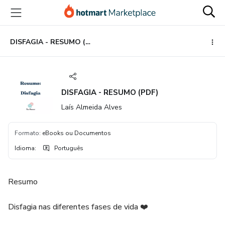
Ir
Ir
Ir
para
para
para
o
o
o
conteúdo
pagamento
rodapé
DISFAGIA - RESUMO (PDF)
principal
DISFAGIA - RESUMO (PDF)
Laís Almeida Alves
Formato
:
eBooks ou Documentos
Idioma
:
Português
Resumo
Disfagia nas diferentes fases de vida ❤️