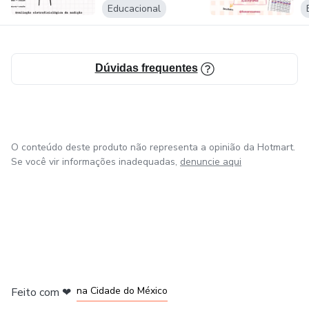
Educacional
Dúvidas frequentes
O conteúdo deste produto não representa a opinião da Hotmart.
Se você vir informações inadequadas,
denuncie aqui
em Bogotá
em Amsterdam
em Madrid
na Cidade do México
Feito com
❤
em Belo Horizonte