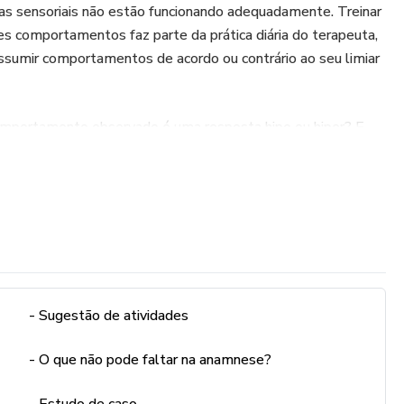
emas sensoriais não estão funcionando adequadamente. Treinar
s comportamentos faz parte da prática diária do terapeuta,
ssumir comportamentos de acordo ou contrário ao seu limiar
mportamento observado é uma resposta hipo ou hiper? E
lanejar e executar minha intervenção? É necessário
 funcionam quando registram demais ou de menos os inputs
ao longo do dia, e além disso, é necessário regular esses
spostas adaptativas cada vez mais funcionais.
uitas vezes apresentados de uma forma estereotipada, nos
uele corpo está sedento ou excedente. Assim conseguimos
ndo a criança cada vez mais apta a receber os estímulos,
- Sugestão de atividades
e forma funcional e produtiva.
- O que não pode faltar na anamnese?