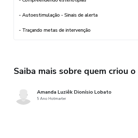
- Compreendendo esteriotipias
- [ ] Compreender disfunções
- Autoestimulação - Sinais de alerta
uma hiper ou hipo resposta.
- Traçando metas de intervenção
- [ ] Aprender a oferta os est
integrando os estímulos e cap
- [ ] Aprender a intervir em 
Saiba mais sobre quem criou o
- [ ] Aprender a montar anam
modulação sensorial relacionad
Amanda Luziêk Dionísio Lobato
5 Ano Hotmarter