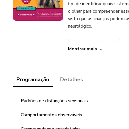
fim de identificar quais sist
o olhar para compreender esse
visto que as crianças podem a
neurológico.
Como entender que aquele co
uma vez compreendido, como p
Mostrar mais
entender como esses sistema
internos e externos recebidos 
sistemas para proporcionar re
Programação
Detalhes
Ler esses comportamentos, m
ajuda compreender do que aq
intervir de forma eficaz torna
- Padrões de disfunções sensoriais
filtra-lós corretamente agir d
- Comportamentos observáveis
Objetivos: