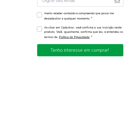
Aceito receber conteúdo e compreendo que posso me
*
descadastrar a qualquer momento.
Ao clicar em Cadastrar, você confirma a sua inscrição neste
produto. Você, igualmente, confirma que leu, e entendeu os
*
termos da
Política de Privacidade
Tenho interesse em comprar!