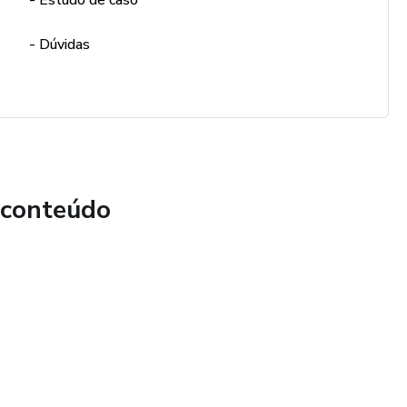
- Estudo de caso
 sensoriais em Modulação, e quais comportamentos sugerem
- Dúvidas
ímulos corretos baseado na necessidade sensorial da criança,
tando o seu nível de alerta.
comportamentos funcionais e disfuncionais de autoestimulação
 conteúdo
nese e avaliar possíveis comportamentos problemas de
os a atividades do dia a dia.