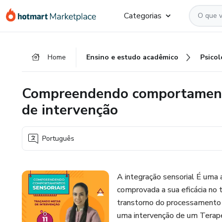
Ir
Ir
Ir
Categorias
para
para
para
o
o
o
conteúdo
pagamento
rodapé
Home
Ensino e estudo acadêmico
Psicol
principal
Compreendendo comportamento
de intervenção
Português
A integração sensorial É uma
comprovada a sua eficácia no 
transtorno do processamento 
uma intervenção de um Terape