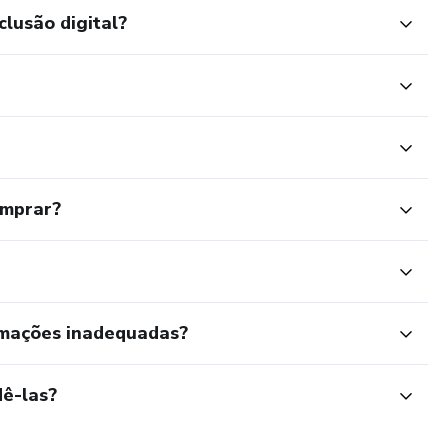
clusão digital?
omprar?
rmações inadequadas?
ê-las?