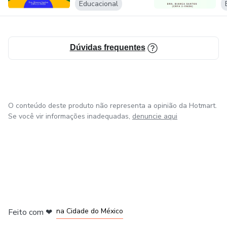
fonológic...
Educacional
Dúvidas frequentes
O conteúdo deste produto não representa a opinião da Hotmart.
Se você vir informações inadequadas,
denuncie aqui
em Bogotá
em Amsterdam
em Madrid
na Cidade do México
Feito com
❤
em Belo Horizonte