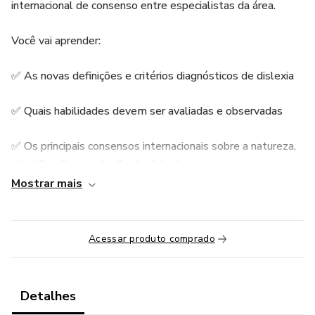
internacional de consenso entre especialistas da área.
Você vai aprender:
✅ As novas definições e critérios diagnósticos de dislexia
✅ Quais habilidades devem ser avaliadas e observadas
✅ Os principais consensos internacionais sobre a natureza,
identificação e avaliação da dislexia
Mostrar mais
Este minicurso é ideal para:
🔹 Fonoaudiólogos
Acessar produto comprado
🔹 Psicopedagogos
Detalhes
🔹 Educadores