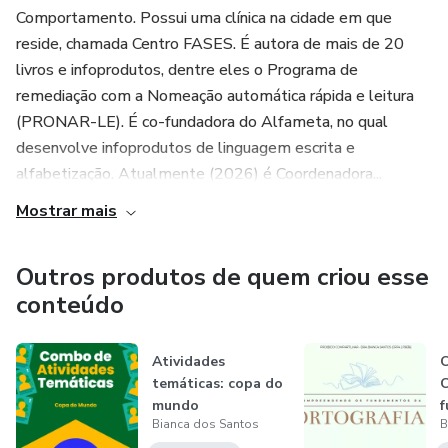
Comportamento. Possui uma clínica na cidade em que
reside, chamada Centro FASES. É autora de mais de 20
livros e infoprodutos, dentre eles o Programa de
remediação com a Nomeação automática rápida e leitura
(PRONAR-LE). É co-fundadora do Alfameta, no qual
desenvolve infoprodutos de linguagem escrita e
alfabetização. Atualmente (2026) é Coordenadora...
Mostrar mais
Outros produtos de quem criou esse
conteúdo
Atividades
C
temáticas: copa do
mundo
f
Bianca dos Santos
B
(processamento
o