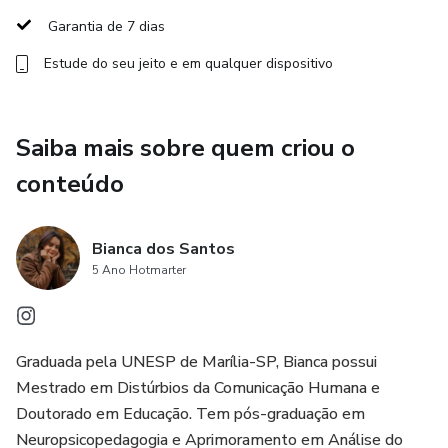
Garantia de 7 dias
🔹 Psicólogos
Estude do seu jeito e em qualquer dispositivo
🔹 Estudantes da área da saúde e educação
CERTIFICADO INCLUSO
Saiba mais sobre quem criou o
conteúdo
Minicurso de 40 minutos.
🎓 Ministrado por Dra. Bianca Santos – Fonoaudióloga,
Bianca dos Santos
Mestre e Doutora em Educação, especialista em
5 Ano Hotmarter
Transtornos de Aprendizagem e idealizadora dos Cursos
de Cabeceira.
Graduada pela UNESP de Marília-SP, Bianca possui
Prepare-se para transformar sua prática com base nas
Mestrado em Distúrbios da Comunicação Humana e
evidências científicas mais atuais!
Doutorado em Educação. Tem pós-graduação em
Certificado incluso.
Neuropsicopedagogia e Aprimoramento em Análise do