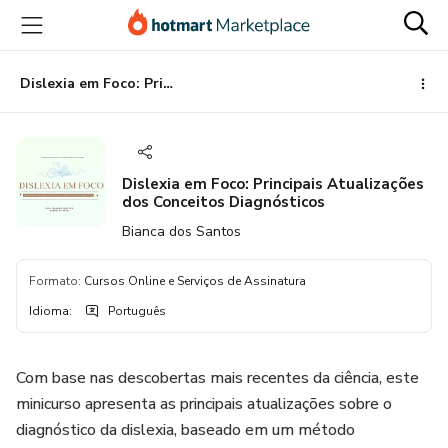
Ir
Ir
Ir
para
para
para
o
o
o
conteúdo
pagamento
rodapé
Dislexia em Foco: Principais Atualizações dos Conceitos Diagnósticos
principal
Dislexia em Foco: Principais Atualizações
dos Conceitos Diagnósticos
Bianca dos Santos
Formato
:
Cursos Online e Serviços de Assinatura
Idioma
:
Português
Com base nas descobertas mais recentes da ciência, este
minicurso apresenta as principais atualizações sobre o
diagnóstico da dislexia, baseado em um método