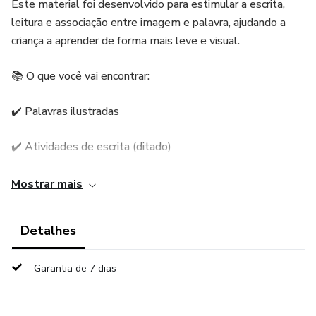
Este material foi desenvolvido para estimular a escrita,
leitura e associação entre imagem e palavra, ajudando a
criança a aprender de forma mais leve e visual.
📚 O que você vai encontrar:
✔️ Palavras ilustradas
✔️ Atividades de escrita (ditado)
✔️ Associação entre imagem e palavra
Mostrar mais
✔️ Estímulo à leitura e interpretação
Detalhes
✔️ Exercícios simples e lúdicos
Garantia de 7 dias
✔️ Material pronto para imprimir