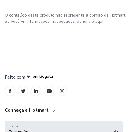
O conteúdo deste produto não representa a opinião da Hotmart.
Se você vir informações inadequadas,
denuncie aqui
em Amsterdam
em Madrid
em Bogotá
Feito com
❤
em Belo Horizonte
na Cidade do México
Conheça a Hotmart
Idioma
Português