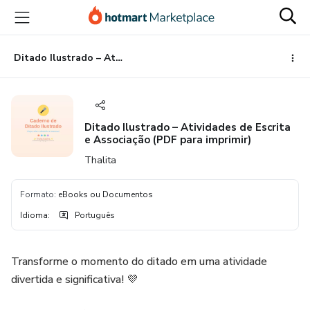
Ir
Ir
Ir
para
para
para
o
o
o
conteúdo
pagamento
rodapé
Ditado Ilustrado – Atividades de Escrita e Associação (PDF para imprimir)
principal
Ditado Ilustrado – Atividades de Escrita
e Associação (PDF para imprimir)
Thalita
Formato
:
eBooks ou Documentos
Idioma
:
Português
Transforme o momento do ditado em uma atividade
divertida e significativa! 💜