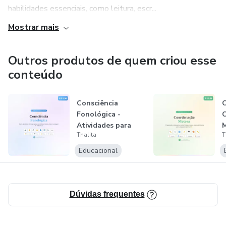
habilidades essenciais, como leitura, escr...
Mostrar mais
Outros produtos de quem criou esse
conteúdo
Consciência
C
Fonológica -
Atividades para
M
Thalita
T
Alfabetização (PD...
A
A
Educacional
Dúvidas frequentes