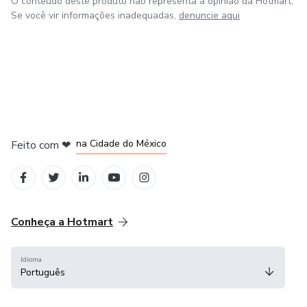
O conteúdo deste produto não representa a opinião da Hotmart.
Se você vir informações inadequadas,
denuncie aqui
em Bogotá
em Amsterdam
em Madrid
na Cidade do México
Feito com
❤
em Belo Horizonte
Conheça a Hotmart
Idioma
Português