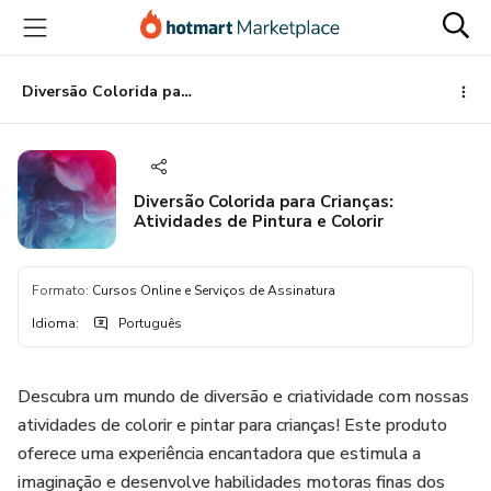
Ir
Ir
Ir
para
para
para
o
o
o
conteúdo
pagamento
rodapé
Diversão Colorida para Crianças: Atividades de Pintura e Colorir
principal
Diversão Colorida para Crianças:
Atividades de Pintura e Colorir
Formato
:
Cursos Online e Serviços de Assinatura
Idioma
:
Português
Descubra um mundo de diversão e criatividade com nossas
atividades de colorir e pintar para crianças! Este produto
oferece uma experiência encantadora que estimula a
imaginação e desenvolve habilidades motoras finas dos