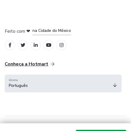
em Bogotá
em Amsterdam
em Madrid
na Cidade do México
Feito com
❤
em Belo Horizonte
Conheça a Hotmart
Idioma
Português