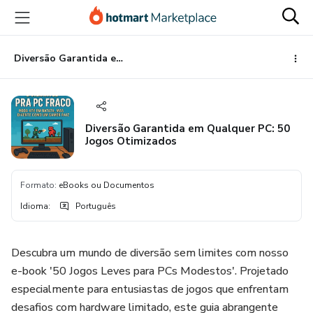
Ir
Ir
Ir
para
para
para
o
o
o
conteúdo
pagamento
rodapé
Diversão Garantida em Qualquer PC: 50 Jogos Otimizados
principal
Diversão Garantida em Qualquer PC: 50
Jogos Otimizados
Formato
:
eBooks ou Documentos
Idioma
:
Português
Descubra um mundo de diversão sem limites com nosso
e-book '50 Jogos Leves para PCs Modestos'. Projetado
especialmente para entusiastas de jogos que enfrentam
desafios com hardware limitado, este guia abrangente