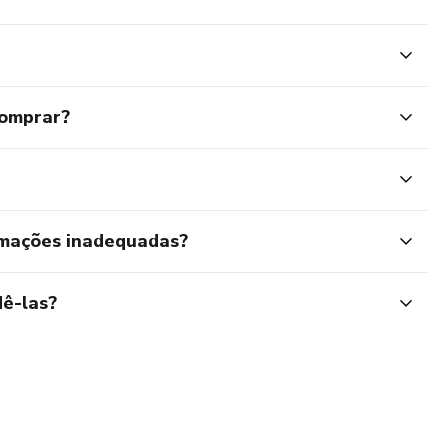
comprar?
rmações inadequadas?
ê-las?