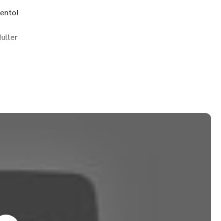
mento!
uller