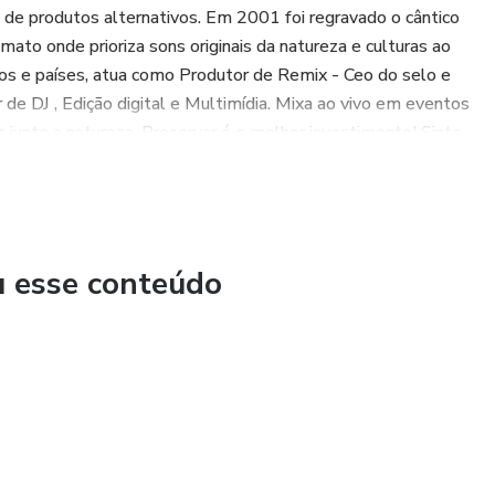
s de produtos alternativos. Em 2001 foi regravado o cântico
mato onde prioriza sons originais da natureza e culturas ao
s e países, atua como Produtor de Remix - Ceo do selo e
 de DJ , Edição digital e Multimídia. Mixa ao vivo em eventos
s junto a natureza. Preservar é o melhor investimento! Sinta
u esse conteúdo