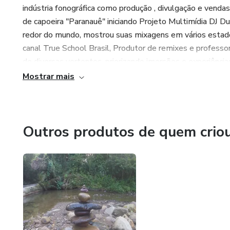
indústria fonográfica como produção , divulgação e venda
de capoeira "Paranauê" iniciando Projeto Multimídia DJ Du
redor do mundo, mostrou suas mixagens em vários estado
canal True School Brasil, Produtor de remixes e professor
de diversas vertentes, priorizando imersões e experiência
o som da natureza que o futuro está em paz!
Mostrar mais
Criador do projeto DJ Dumato
True School Brasil Records
Outros produtos de quem crio