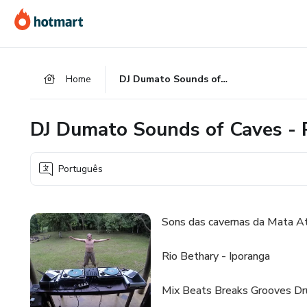
Ir
Ir
Ir
para
para
para
o
o
o
conteúdo
pagamento
rodapé
Home
DJ Dumato Sounds of Caves - Petar
principal
DJ Dumato Sounds of Caves - 
Português
Sons das cavernas da Mata A
Rio Bethary - Iporanga
Mix Beats Breaks Grooves D