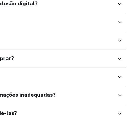
clusão digital?
mprar?
rmações inadequadas?
ê-las?