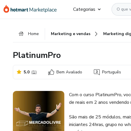
Ir
Ir
Ir
Categorias
para
para
para
o
o
o
conteúdo
pagamento
rodapé
Home
Marketing e vendas
Marketing dig
principal
PlatinumPro
5.0
(
1
)
Bem Avaliado
Português
Com o curso PlatinumPro, você
de reais em 2 anos vendendo 
São mais de 25 módulos, mais 
iniciantes 24hras, grupo no w