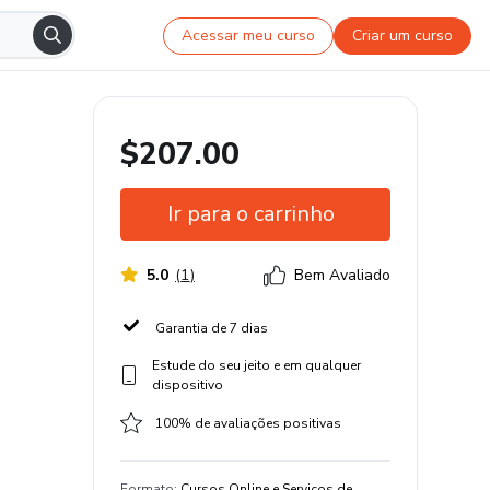
Acessar meu curso
Criar um curso
$207.00
Ir para o carrinho
5.0
(
1
)
Bem Avaliado
Garantia de 7 dias
Estude do seu jeito e em qualquer
dispositivo
100% de avaliações positivas
Formato
:
Cursos Online e Serviços de