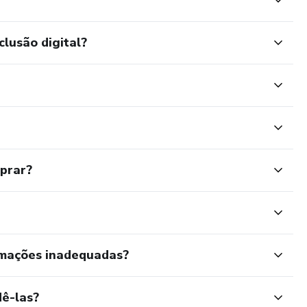
clusão digital?
mprar?
rmações inadequadas?
ê-las?