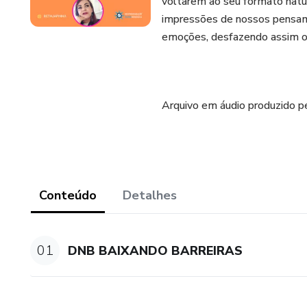
voltarem ao seu formato natura
impressões de nossos pensame
emoções, desfazendo assim o
⠀⠀
Arquivo em áudio produzido p
Conteúdo
Detalhes
01
DNB BAIXANDO BARREIRAS