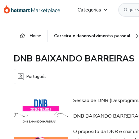
Ir
Ir
Ir
Categorias
para
para
para
o
o
o
conteúdo
pagamento
rodapé
Home
Carreira e desenvolvimento pessoal
principal
DNB BAIXANDO BARREIRAS
Português
Sessão de DNB (Desprograma
DNB BAIXANDO BARREIRA
O propósito da DNB é criar um