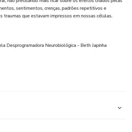
l, não precisando mais ficar sobre os efeitos criados pelas
ntos, sentimentos, crenças, padrões repetitivos e
s traumas que estavam impressos em nossas células.
ela Desprogramadora Neurobiológica - Beth Japinha