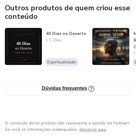
Outros produtos de quem criou esse
conteúdo
40 Dias no Deserto
M
R
J. C. Dias
C
J
I
Espiritualidade
Dúvidas frequentes
O conteúdo deste produto não representa a opinião da Hotmart.
Se você vir informações inadequadas,
denuncie aqui