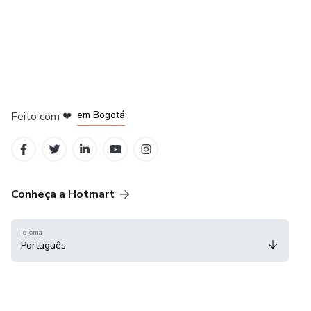
em Amsterdam
em Madrid
em Bogotá
Feito com
❤
em Belo Horizonte
na Cidade do México
Conheça a Hotmart
Idioma
Português