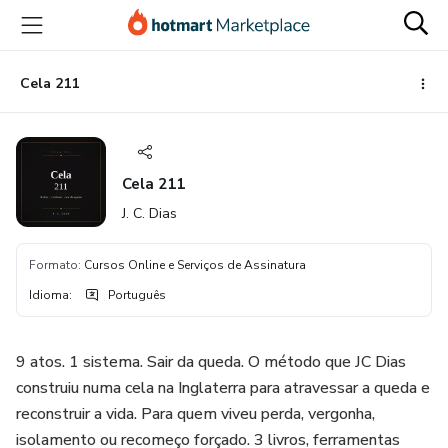
Ir
Ir
Ir
para
para
para
o
o
o
conteúdo
pagamento
rodapé
Cela 211
principal
Cela 211
J. C. Dias
Formato
:
Cursos Online e Serviços de Assinatura
Idioma
:
Português
9 atos. 1 sistema. Sair da queda. O método que JC Dias
construiu numa cela na Inglaterra para atravessar a queda e
reconstruir a vida. Para quem viveu perda, vergonha,
isolamento ou recomeço forçado. 3 livros, ferramentas