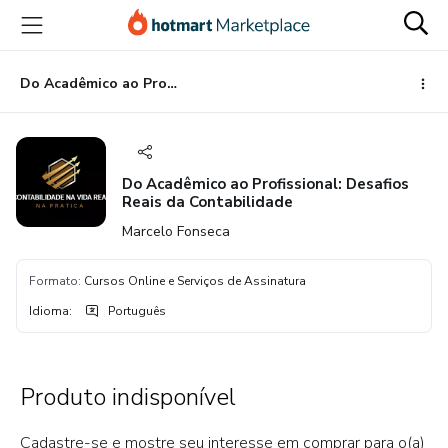
Ir
Ir
Ir
para
para
para
o
o
o
conteúdo
pagamento
rodapé
Do Acadêmico ao Profissional: Desafios Reais da Contabilidade
principal
Do Acadêmico ao Profissional: Desafios
Reais da Contabilidade
Marcelo Fonseca
Formato
:
Cursos Online e Serviços de Assinatura
Idioma
:
Português
Produto indisponível
Cadastre-se e mostre seu interesse em comprar para o(a)