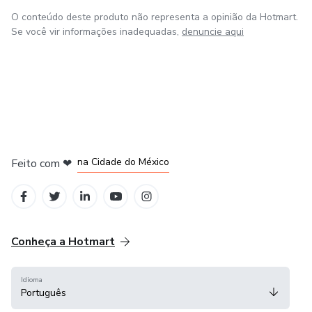
O conteúdo deste produto não representa a opinião da Hotmart.
Se você vir informações inadequadas,
denuncie aqui
em Bogotá
em Amsterdam
em Madrid
na Cidade do México
Feito com
❤
em Belo Horizonte
Conheça a Hotmart
Idioma
Português