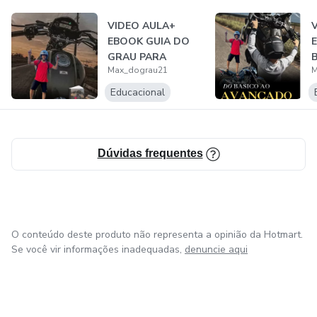
VIDEO AULA+
EBOOK GUIA DO
GRAU PARA
Max_dograu21
M
INICIANTES
s
Educacional
Dúvidas frequentes
O conteúdo deste produto não representa a opinião da Hotmart.
Se você vir informações inadequadas,
denuncie aqui