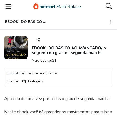
Ir
Ir
Ir
para
para
para
o
o
o
conteúdo
pagamento
rodapé
EBOOK- DO BÁSICO AO AVANÇADO/ o segredo do grau de segunda marcha
principal
EBOOK- DO BÁSICO AO AVANÇADO/ o
segredo do grau de segunda marcha
Max_dograu21
Formato
:
eBooks ou Documentos
Idioma
:
Português
Aprenda de uma vez por todas o grau de segunda marcha!
Neste ebook você irá aprender os movimentos para subir a