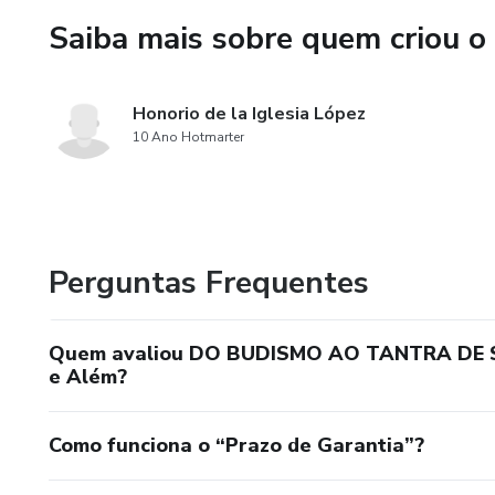
5. SATI PATANA 4: Dhammas
Saiba mais sobre quem criou o
Na Parte II, vamos ir além do 
desenvolvimento humano que s
Honorio de la Iglesia López
o Yoga.
10 Ano Hotmarter
II ALÉM DO MINDFULNESS:
6. Introdução ao Tantra. Chakr
Perguntas Frequentes
7. Dharma: a natureza do ser
8. Ashtaunga Yoga. Manipura 
Quem avaliou DO BUDISMO AO TANTRA DE SHI
e Além?
9. As Camadas da Mente Huma
Como funciona o “Prazo de Garantia”?
10. Sahasrara chakra. Neuroci