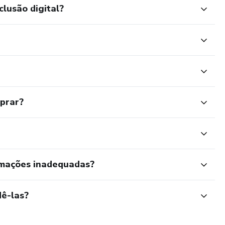
clusão digital?
ssão tem um áudio de uma prática de meditação. São 10
A partir da 5ª sessão tem também um PDF aprofundando nas
 aplicar no dia para realmente experimentar os benefícios do
de, quando tiver tempo, mas se recomenda assistir a uma
tir e assimilar com calma os conteúdos. Teremos uma área
suas perguntas e/ou comentários sobe o curso, e onde
mprar?
 ao vivo.
rmações inadequadas?
ê-las?