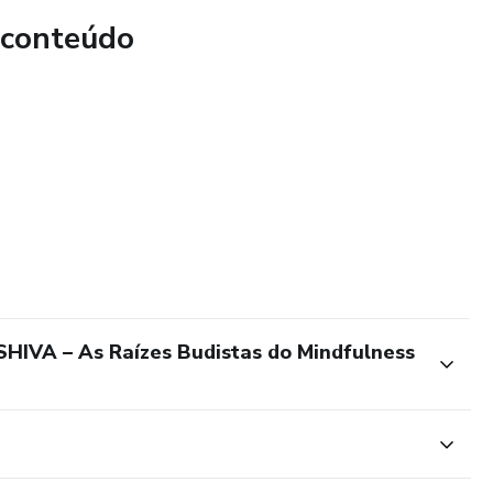
: os fenômenos
 conteúdo
mindfulness e estudar a mais antiga filosofia de
e conhece, o Tantra, que influenciou tanto o budismo como
 TANTRA E BIOPSICOLOGIA
as, Mantras e Kundalini
 humano. Os chakras Muladhara e Svadhistana
e Anahata chakra, o centro da compaixão
VA – As Raízes Budistas do Mindfulness
na. Vishudda e Ajina Chakra
ência contemplativa e Biopsicoespiritualidade