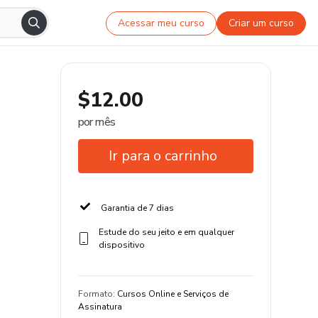
Acessar meu curso
Criar um curso
$12.00
por mês
Ir para o carrinho
Garantia de 7 dias
Estude do seu jeito e em qualquer
dispositivo
Formato
:
Cursos Online e Serviços de
Assinatura