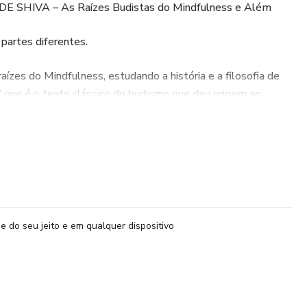
HIVA – As Raízes Budistas do Mindfulness e Além
 partes diferentes.
aízes do Mindfulness, estudando a história e a filosofia de
” que é o texto clássico do budismo que deu origem ao
ESS
 nobres verdades
orpo
e do seu jeito e em qualquer dispositivo
os sentimentos
mente