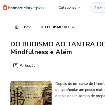
Ir
Ir
Ir
Categorias
para
para
para
o
o
o
conteúdo
pagamento
rodapé
Home
DO BUDISMO AO TANTRA DE SHIVA – As Raízes Budistas do Mindfulness e Além
principal
DO BUDISMO AO TANTRA DE SH
Mindfulness e Além
Português
Depois de um curso de Mindfu
de aprofundar um pouco mais n
depois de um tempo de prepar