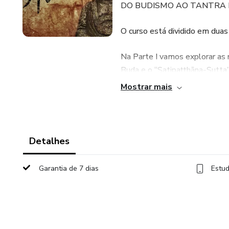
DO BUDISMO AO TANTRA DE S
O curso está dividido em duas
Na Parte I vamos explorar as r
Buda e o “Satipaṭṭhāna-Sutta
Mindfulness.
Mostrar mais
I AS RAÍZES DO MINDFULN
1. Buda como Psicologo. As 4
Detalhes
2. SATI PATANA 1. Kaya: o c
Garantia de 7 dias
Estud
3. SATI PATANA 2. Vedana: 
4. SATI PATANA 3. Citta: a 