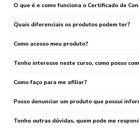
O que é e como funciona o Certificado de Con
Junto com o vídeo da cada se
praticas para experimentar. 
praticas. Importante estudar e
Quais diferenciais os produtos podem ter?
Yoga e do Mindfulness.
Como acesso meu produto?
Pode estudar o curso a vonta
sessão por semana para refle
de membros onde pode deixar 
Tenho interesse neste curso, como posso co
anunciaremos encontros online
Como faço para me afiliar?
Posso denunciar um produto que possui info
Tenho outras dúvidas, quem pode me respond