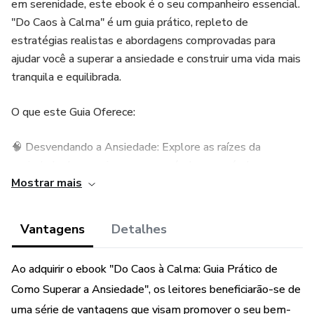
em serenidade, este ebook é o seu companheiro essencial.
"Do Caos à Calma" é um guia prático, repleto de
estratégias realistas e abordagens comprovadas para
ajudar você a superar a ansiedade e construir uma vida mais
tranquila e equilibrada.
O que este Guia Oferece:
🧠 Desvendando a Ansiedade: Explore as raízes da
ansiedade de maneira compreensível e acessível.
Mostrar mais
Desenvolva um entendimento claro de como ela se
manifesta em sua vida e como você pode desarmar seus
gatilhos.
Vantagens
Detalhes
🌈 Estratégias Diárias: Descubra práticas diárias que
Ao adquirir o ebook "Do Caos à Calma: Guia Prático de
promovem a paz interior. Desde técnicas de respiração até
Como Superar a Ansiedade", os leitores beneficiarão-se de
exercícios simples de mindfulness, este guia oferece
ferramentas eficazes para incorporar a calma em sua rotina.
uma série de vantagens que visam promover o seu bem-