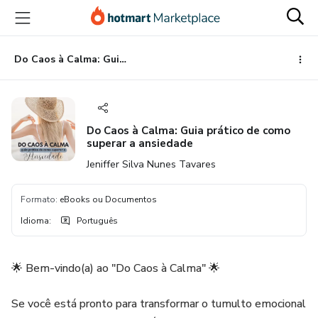
Ir
Ir
Ir
para
para
para
o
o
o
conteúdo
pagamento
rodapé
Do Caos à Calma: Guia prático de como superar a ansiedade
principal
Do Caos à Calma: Guia prático de como
superar a ansiedade
Jeniffer Silva Nunes Tavares
Formato
:
eBooks ou Documentos
Idioma
:
Português
🌟 Bem-vindo(a) ao "Do Caos à Calma" 🌟
Se você está pronto para transformar o tumulto emocional