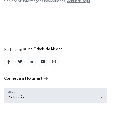
Se você vir informações inadequadas,
denuncie aqui
em Bogotá
em Amsterdam
em Madrid
na Cidade do México
Feito com
❤
em Belo Horizonte
Conheça a Hotmart
Idioma
Português