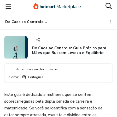
Ir
Ir
Ir
para
para
para
o
o
o
conteúdo
pagamento
rodapé
Do Caos ao Controle: Guia Prático para Mães que Buscam Leveza e Equilíbrio
principal
Do Caos ao Controle: Guia Prático para
Mães que Buscam Leveza e Equilíbrio
Formato
:
eBooks ou Documentos
Idioma
:
Português
Este guia é dedicado a mulheres que se sentem
sobrecarregadas pela dupla jornada de carreira e
maternidade. Se você se identifica com a sensação de
estar sempre atrasada, exausta e dividida entre as