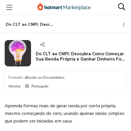
Ir
Ir
Ir
para
para
para
o
o
o
conteúdo
pagamento
rodapé
Do CLT ao CNPJ: Descubra Como Começar Sua Renda Própria e Ganhar Dinheiro Fora do Emprego Tradicional
principal
Do CLT ao CNPJ: Descubra Como Começar
Sua Renda Própria e Ganhar Dinheiro Fora
do Emprego Tradicional
Formato
:
eBooks ou Documentos
Idioma
:
Português
Aprenda formas reais de gerar renda por conta própria,
mesmo começando do zero, usando apenas ideias simples
que podem ser iniciadas em casa.