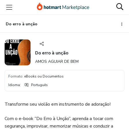
Ir
Ir
Ir
para
para
para
o
o
o
conteúdo
pagamento
rodapé
Do erro à unção
principal
Do erro à unção
AMOS AGUIAR DE BEM
Formato
:
eBooks ou Documentos
Idioma
:
Português
Transforme seu violão em instrumento de adoração!
Com o e-book “Do Erro à Unção”, aprenda a tocar com
segurança, improvisar, memorizar músicas e conduzir a