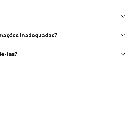
rmações inadequadas?
ê-las?