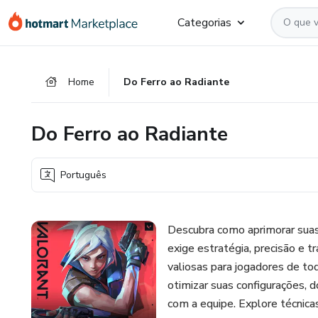
Ir
Ir
Ir
Categorias
para
para
para
o
o
o
conteúdo
pagamento
rodapé
Home
Do Ferro ao Radiante
principal
Do Ferro ao Radiante
Português
Descubra como aprimorar suas h
exige estratégia, precisão e 
valiosas para jogadores de tod
otimizar suas configurações, 
com a equipe. Explore técnica