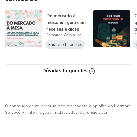
Do mercado à
O
mesa: um guia com
q
receitas e dicas
g
Fernanda Corrêa Leal Penido
usando alime...
s
Saúde e Esportes
Dúvidas frequentes
O conteúdo deste produto não representa a opinião da Hotmart.
Se você vir informações inadequadas,
denuncie aqui