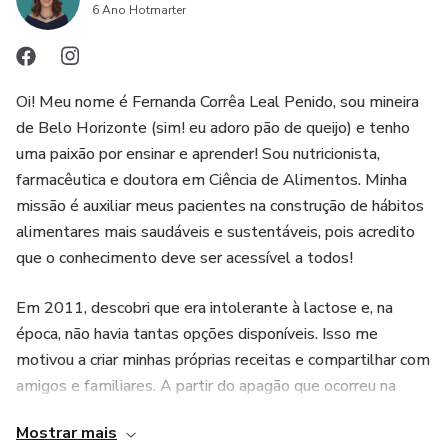
6 Ano Hotmarter
assuntos relativos à saúde.”
Oi! Meu nome é Fernanda Corrêa Leal Penido, sou mineira
de Belo Horizonte (sim! eu adoro pão de queijo) e tenho
uma paixão por ensinar e aprender! Sou nutricionista,
farmacêutica e doutora em Ciência de Alimentos. Minha
missão é auxiliar meus pacientes na construção de hábitos
alimentares mais saudáveis e sustentáveis, pois acredito
que o conhecimento deve ser acessível a todos!
Em 2011, descobri que era intolerante à lactose e, na
época, não havia tantas opções disponíveis. Isso me
motivou a criar minhas próprias receitas e compartilhar com
amigos e familiares. A partir do apagão que ocorreu na
Europa em abril de 2025, surgiu a ideia de desenvolver um
Mostrar mais
guia em parceria com a nutricionista Priscila Barcelos, um