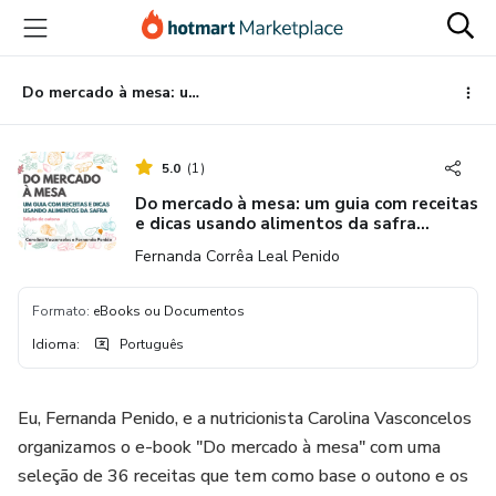
Ir
Ir
Ir
para
para
para
o
o
o
conteúdo
pagamento
rodapé
Do mercado à mesa: um guia com receitas e dicas usando alimentos da safra (Edição de Outono)
principal
5.0
(
1
)
Do mercado à mesa: um guia com receitas
e dicas usando alimentos da safra
(Edição de Outono)
Fernanda Corrêa Leal Penido
Formato
:
eBooks ou Documentos
Idioma
:
Português
Eu, Fernanda Penido, e a nutricionista Carolina Vasconcelos
organizamos o e-book "Do mercado à mesa" com uma
seleção de 36 receitas que tem como base o outono e os