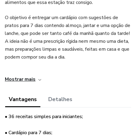
alimentos que essa estação traz consigo.
O objetivo é entregar um cardápio com sugestões de
pratos para 7 dias contendo almoço, jantar e uma opção de
lanche, que pode ser tanto café da manhã quanto da tarde!
A ideia não é uma prescrição rígida nem mesmo uma dieta,
mas preparações limpas e saudáveis, feitas em casa e que
podem compor seu dia a dia.
Todas as receitas são acompanhadas da composição
Mostrar mais
nutricional e identificadas com os selos: sem lactose, sem
glúten e sem carne!
Vantagens
Detalhes
Para trazer ainda mais facilidade, organizamos uma lista de
compras, um guia sobre óleos e gorduras e um enxoval
• 36 receitas simples para iniciantes;
completo de utensílios de cozinha.
• Cardápio para 7 dias;
Esperamos que o guia te ajude na sua mudança de hábitos