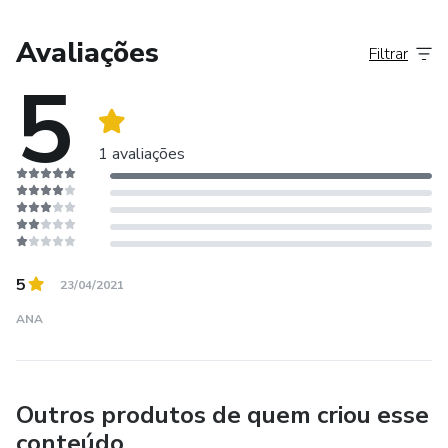
material completo, claro e prático, pensado para ajudar as
pessoas a se sentirem mais seguras e preparadas, mesmo
Avaliações
Filtrar
em situações adversas. Juntas, queremos garantir o
5
essencial — mesmo quando todo o resto falha!
1 avaliações
5
23/04/2021
ANA
Outros produtos de quem criou esse
conteúdo