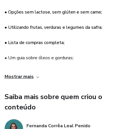
alimentares!
• Opções sem lactose, sem glúten e sem carne;
Boa leitura!
• Utilizando frutas, verduras e legumes da safra;
• Lista de compras completa;
• Um guia sobre óleos e gorduras;
• Um enxoval completo de utensílios de cozinha;
Mostrar mais
• 100% criado por uma nutricionista e uma farmacêutica;
Saiba mais sobre quem criou o
• É possível imprimir o e-book.
conteúdo
AVISO: “Este produto não substitui o parecer médico
Fernanda Corrêa Leal Penido
profissional. Sempre consulte um médico para tratar de