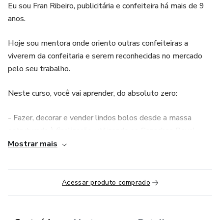
Eu sou Fran Ribeiro, publicitária e confeiteira há mais de 9
anos.
Hoje sou mentora onde oriento outras confeiteiras a
viverem da confeitaria e serem reconhecidas no mercado
pelo seu trabalho.
Neste curso, você vai aprender, do absoluto zero:
- Fazer, decorar e vender lindos bolos desde a massa
estruturada à finalização, utilizando as Ganaches Royal.
Mostrar mais
- Fazer lidos e deliciosos produtos com a Pâte Sablèe
- Fazer lindas decorações com a pasta de leite Ninho
Acessar produto comprado
- Deliciosos recheios