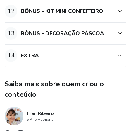
- Empreendedorismo na confeitaria
12
BÔNUS - KIT MINI CONFEITEIRO
- Bônus irresistíveis
13
BÔNUS - DECORAÇÃO PÁSCOA
- Certificado
- Suporte
14
EXTRA
Te vejo na aula.
Bons estudos!
Saiba mais sobre quem criou o
conteúdo
Fran Ribeiro
5 Ano Hotmarter