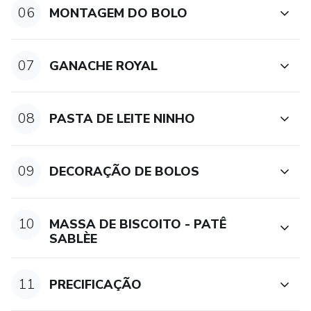
06
MONTAGEM DO BOLO
- Ganaches
- Massas amanteigadas
07
GANACHE ROYAL
- Montagem de bolos
08
PASTA DE LEITE NINHO
- Modelagem
- Decoração
09
DECORAÇÃO DE BOLOS
- Brigadeiro Gourmet
10
MASSA DE BISCOITO - PATÊ
- Pasta de leite Ninho
SABLÈE
- Massa pâte sablèe
11
PRECIFICAÇÃO
- Precificação