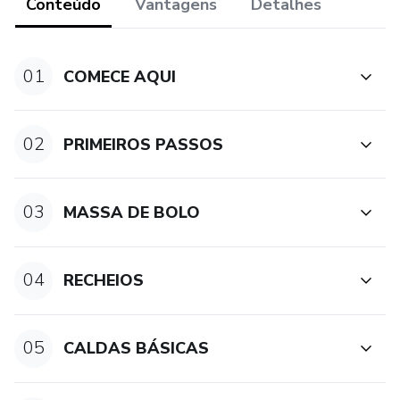
Conteúdo
Vantagens
Detalhes
- Empreender na confeitaria
- E bônus incríveis
01
COMECE AQUI
Você vai se surpreender com o alto poder de fidelização de
clientes que os produtos Personalizados possuem.
02
PRIMEIROS PASSOS
O Curso Bolo do Barulho, é totalmente Online, disponível
pra você a qualquer momento..
03
MASSA DE BOLO
São vídeo-aulas com passo a passo, cheio de informações
para aplicar na sua confeitaria a qualquer momento.
04
RECHEIOS
Você pode acessar o curso de onde quiser e em qualquer
horário 🕗, pelo Celular 📱 ou Computador 💻.
05
CALDAS BÁSICAS
O que tem dentro do curso,. 👇