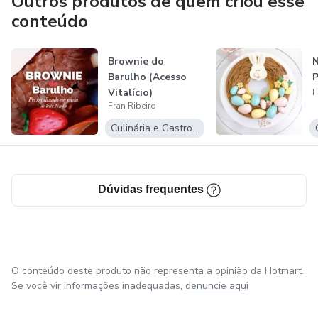
Outros produtos de quem criou esse
serem reconhecidas pelo seu trabalho.
conteúdo
Para mim, criar doces gostosos, lindos, personalizados e
Brownie do
N
ensinar pessoas a viverem da confeitaria, é mais que uma
Barulho (Acesso
P
profissão, é uma missão de vida.
Vitalício)
F
Fran Ribeiro
Culinária e Gastronomia
Dúvidas frequentes
O conteúdo deste produto não representa a opinião da Hotmart.
Se você vir informações inadequadas,
denuncie aqui