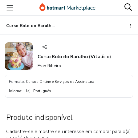
Ir
Ir
Ir
para
para
para
o
o
o
conteúdo
pagamento
rodapé
Curso Bolo do Barulho (Vitalício)
principal
Curso Bolo do Barulho (Vitalício)
Fran Ribeiro
Formato
:
Cursos Online e Serviços de Assinatura
Idioma
:
Português
Produto indisponível
Cadastre-se e mostre seu interesse em comprar para o(a)
autor(a) deste curso!