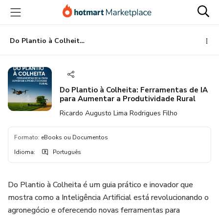
Ir
Ir
Ir
para
para
para
o
o
o
conteúdo
pagamento
rodapé
Do Plantio à Colheita: Ferramentas de IA para Aumentar a Produtividade Rural
principal
Do Plantio à Colheita: Ferramentas de IA
para Aumentar a Produtividade Rural
Ricardo Augusto Lima Rodrigues Filho
Formato
:
eBooks ou Documentos
Idioma
:
Português
Do Plantio à Colheita é um guia prático e inovador que
mostra como a Inteligência Artificial está revolucionando o
agronegócio e oferecendo novas ferramentas para