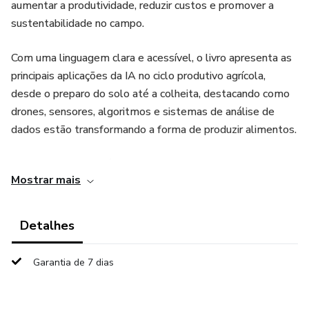
aumentar a produtividade, reduzir custos e promover a
sustentabilidade no campo.
Com uma linguagem clara e acessível, o livro apresenta as
principais aplicações da IA no ciclo produtivo agrícola,
desde o preparo do solo até a colheita, destacando como
drones, sensores, algoritmos e sistemas de análise de
dados estão transformando a forma de produzir alimentos.
Entre os principais tópicos abordados estão:
Mostrar mais
Como a análise de dados em tempo real auxilia na tomada
de decisões estratégicas.
Detalhes
O uso de drones e visão computacional para
Garantia de 7 dias
monitoramento de lavouras e detecção precoce de pragas
e doenças.