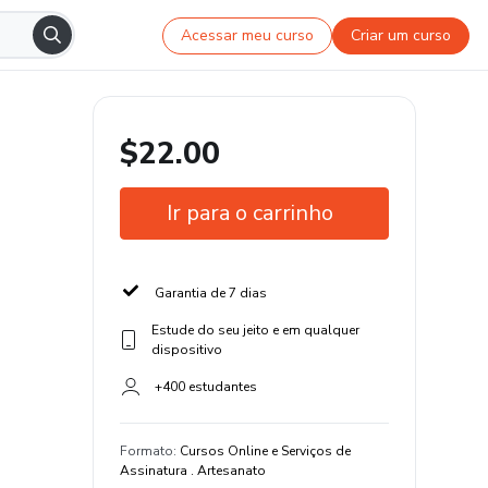
Acessar meu curso
Criar um curso
$22.00
Ir para o carrinho
Garantia de 7 dias
Estude do seu jeito e em qualquer
dispositivo
+400 estudantes
Formato
:
Cursos Online e Serviços de
Assinatura . Artesanato