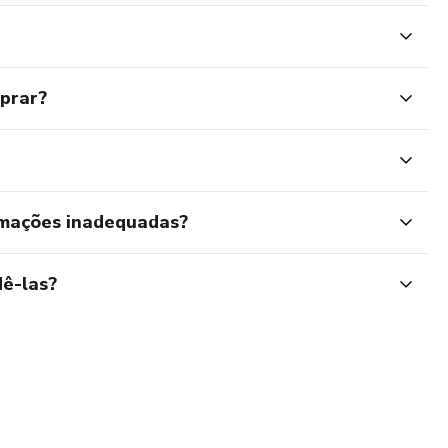
mprar?
rmações inadequadas?
ê-las?