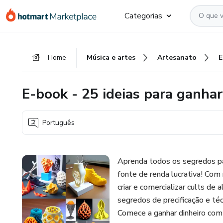
Ir
Ir
Ir
Categorias
para
para
para
o
o
o
conteúdo
pagamento
rodapé
Home
Música e artes
Artesanato
principal
E-book - 25 ideias para ganha
Português
Aprenda todos os segredos p
fonte de renda lucrativa! Com
criar e comercializar cults de
segredos de precificação e té
Comece a ganhar dinheiro com