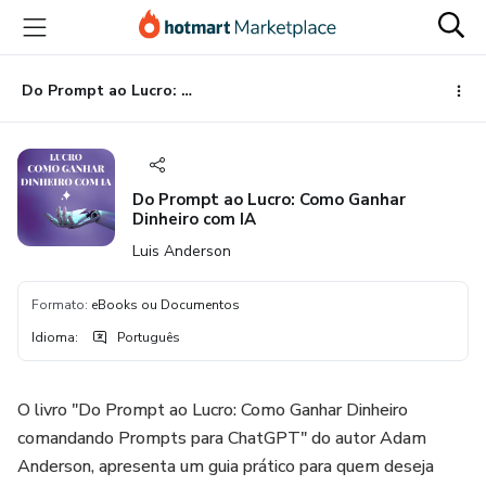
Ir
Ir
Ir
para
para
para
o
o
o
conteúdo
pagamento
rodapé
Do Prompt ao Lucro: Como Ganhar Dinheiro com IA
principal
Do Prompt ao Lucro: Como Ganhar
Dinheiro com IA
Luis Anderson
Formato
:
eBooks ou Documentos
Idioma
:
Português
O livro "Do Prompt ao Lucro: Como Ganhar Dinheiro
comandando Prompts para ChatGPT" do autor Adam
Anderson, apresenta um guia prático para quem deseja