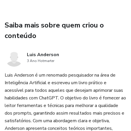
Em resumo, o livro oferece uma abordagem prática e
acessível para quem deseja aproveitar ao máximo a
tecnologia do ChatGPT, com informações relevantes para
Saiba mais sobre quem criou o
diversas áreas da vida, além de ressaltar a importância da
conteúdo
privacidade e transparência na era digital.
Luis Anderson
3 Ano Hotmarter
Luis Anderson é um renomado pesquisador na área de
Inteligência Artificial e escreveu um livro prático e
acessível para todos aqueles que desejam aprimorar suas
habilidades com ChatGPT. O objetivo do livro é fornecer ao
leitor ferramentas e técnicas para melhorar a qualidade
dos prompts, garantindo assim resultados mais precisos e
satisfatórios. Com uma abordagem clara e objetiva,
Anderson apresenta conceitos teóricos importantes,