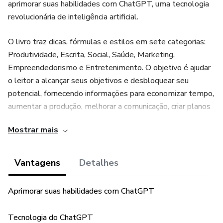
aprimorar suas habilidades com ChatGPT, uma tecnologia
revolucionária de inteligência artificial.
O livro traz dicas, fórmulas e estilos em sete categorias:
Produtividade, Escrita, Social, Saúde, Marketing,
Empreendedorismo e Entretenimento. O objetivo é ajudar
o leitor a alcançar seus objetivos e desbloquear seu
potencial, fornecendo informações para economizar tempo,
aumentar a produção, melhorar a comunicação, criar planos
personalizados de refeições e exercícios, impulsionar a
Mostrar mais
marca, liberar o potencial inovador e, por fim, se divertir.
O autor também enfatiza a importância da privacidade e
Vantagens
Detalhes
transparência ao usar o ChatGPT, orientando o leitor a
garantir que os dados coletados sejam compartilhados
Aprimorar suas habilidades com ChatGPT
apenas de maneira segura e que seja transparente sobre o
uso de chatbots em conversas cotidianas.
Tecnologia do ChatGPT