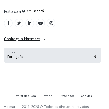
em Amsterdam
em Madrid
em Bogotá
Feito com
❤
em Belo Horizonte
na Cidade do México
Conheça a Hotmart
Idioma
Português
Central de ajuda
Termos
Privacidade
Cookies
Hotmart — 2011-2026 © Todos os direitos reservados.