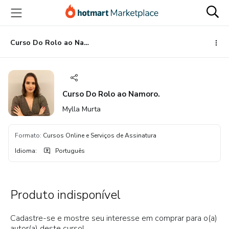
Ir
Ir
Ir
para
para
para
o
o
o
conteúdo
pagamento
rodapé
Curso Do Rolo ao Namoro.
principal
Curso Do Rolo ao Namoro.
Mylla Murta
Formato
:
Cursos Online e Serviços de Assinatura
Idioma
:
Português
Produto indisponível
Cadastre-se e mostre seu interesse em comprar para o(a)
autor(a) deste curso!