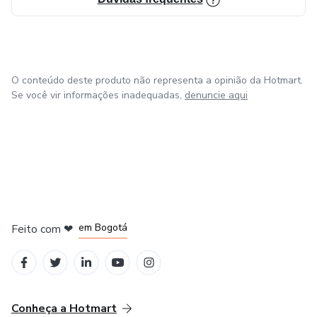
O conteúdo deste produto não representa a opinião da Hotmart.
Se você vir informações inadequadas,
denuncie aqui
em Amsterdam
em Madrid
em Bogotá
Feito com
❤
em Belo Horizonte
na Cidade do México
Conheça a Hotmart