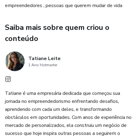
empreendedores , pessoas que querem mudar de vida
Utilizar Ferramentas de Produtividade: Maximizar seu
tempo e recursos com as melhores ferramentas
Saiba mais sobre quem criou o
disponíveis para empreendedores modernos.
conteúdo
Criar um Plano de Ação: Desenvolva um plano de ação
claro e objetivo com passos práticos para aplicar
Tatiane Leite
imediatamente.
1 Ano Hotmarter
Com dicas valiosas, exemplos práticos e bônus exclusivos,
este e-book é uma leitura obrigatória para qualquer
empreendedor que deseja sair do ciclo de sobrevivência e
Tatiane é uma empresária dedicada que começou sua
entrar no caminho do sucesso. Prepare-se para transformar
jornada no empreendedorismo enfrentando desafios,
sua visão e fazer crescer seu negócio como nunca antes!
aprendendo com cada um deles, e transformando
obstáculos em oportunidades. Com anos de experiência no
mercado de personalizados, ela construiu um negócio de
sucesso que hoje inspira outras pessoas a seguirem o