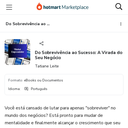
Ir
Ir
Ir
para
para
para
o
o
o
conteúdo
pagamento
rodapé
Do Sobrevivência ao Sucesso: A Virada do Seu Negócio
principal
Do Sobrevivência ao Sucesso: A Virada do
Seu Negócio
Tatiane Leite
Formato
:
eBooks ou Documentos
Idioma
:
Português
Você está cansado de lutar para apenas "sobreviver" no
mundo dos negócios? Está pronto para mudar de
mentalidade e finalmente alcançar o crescimento que seu