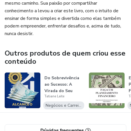
mesmo caminho. Sua paixão por compartilhar
conhecimento a levou a criar este livro, com o intuito de
ensinar de forma simples e divertida como elas também
podem empreender, enfrentar desafios e, acima de tudo,
nunca desistir.
Outros produtos de quem criou esse
conteúdo
Do Sobrevivência
ao Sucesso: A
P
Virada do Seu
F
Tatiane Leite
T
Negócio
Negócios e Carreira
Dúvidas frequentes