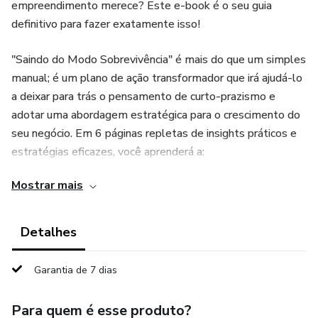
empreendimento merece? Este e-book é o seu guia
definitivo para fazer exatamente isso!
"Saindo do Modo Sobrevivência" é mais do que um simples
manual; é um plano de ação transformador que irá ajudá-lo
a deixar para trás o pensamento de curto-prazismo e
adotar uma abordagem estratégica para o crescimento do
seu negócio. Em 6 páginas repletas de insights práticos e
estratégias eficazes, você aprenderá a:
Mostrar mais
Reprogramar sua Mente: Mude a forma como você vê
desafios e oportunidades, passando do modo de
sobrevivência para uma mentalidade de crescimento
Detalhes
sustentável.
Garantia de 7 dias
Implementar Estratégias de Crescimento: Descubra
técnicas comprovadas para estruturar um plano de ação
Para quem é esse produto?
sólido e alcançar suas metas de forma eficiente.