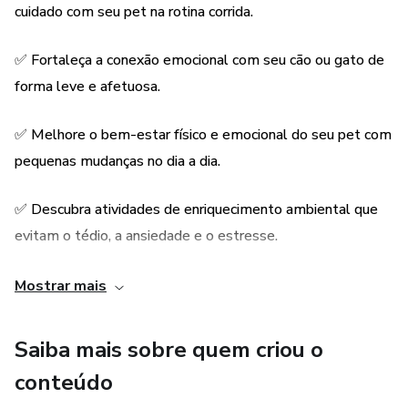
como apartamentos
cuidado com seu pet na rotina corrida.
🐾 Técnicas naturais de relaxamento com massagens,
✅ Fortaleça a conexão emocional com seu cão ou gato de
aromas e florais
forma leve e afetuosa.
🐾 Ajustes práticos na alimentação que promovem mais
✅ Melhore o bem-estar físico e emocional do seu pet com
saúde
pequenas mudanças no dia a dia.
🐾 Brincadeiras que unem, estimulam e criam vínculos
✅ Descubra atividades de enriquecimento ambiental que
profundos
evitam o tédio, a ansiedade e o estresse.
Com linguagem leve, ilustrações e checklists prontos para
✅ Entenda melhor o comportamento animal, mesmo sem
Mostrar mais
usar, este Ebook entrega conhecimento com afeto — sem
experiência prévia.
complicações, sem julgamentos, só com amor e intenção.
Saiba mais sobre quem criou o
Ideal para tutores iniciantes ou experientes que querem:
✅ Aprenda com quem vive
conteúdo
✅ Cuidar melhor com pouco tempo