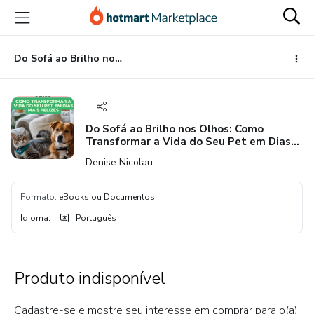
Ir
Ir
Ir
para
para
para
o
o
o
conteúdo
pagamento
rodapé
Do Sofá ao Brilho nos Olhos: Como Transformar a Vida do Seu Pet em Dias Mais Felizes
principal
Do Sofá ao Brilho nos Olhos: Como
Transformar a Vida do Seu Pet em Dias
Mais Felizes
Denise Nicolau
Formato
:
eBooks ou Documentos
Idioma
:
Português
Produto indisponível
Cadastre-se e mostre seu interesse em comprar para o(a)