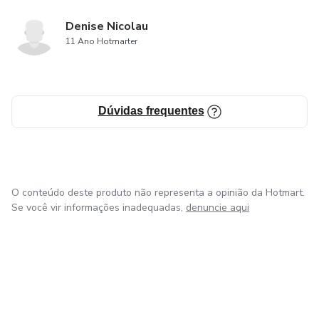
Denise Nicolau
✅ Criar uma rotina mais leve e prazerosa
11 Ano Hotmarter
✅ Aprender de forma simples, mas embasada
✅ Fortalecer o vínculo emocional com seus pets
Dúvidas frequentes
✨ Um verdadeiro companheiro de jornada para quem
enxerga cães e gatos como parte da família.
Transforme cuidado em conexão. Comece hoje mesmo!
O conteúdo deste produto não representa a opinião da Hotmart.
Se você vir informações inadequadas,
denuncie aqui