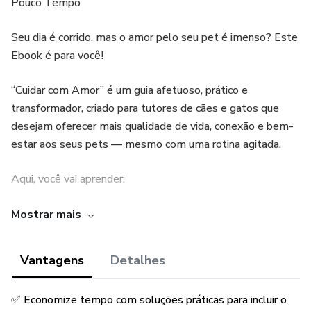
Pouco Tempo
Seu dia é corrido, mas o amor pelo seu pet é imenso? Este
Ebook é para você!
“Cuidar com Amor” é um guia afetuoso, prático e
transformador, criado para tutores de cães e gatos que
desejam oferecer mais qualidade de vida, conexão e bem-
estar aos seus pets — mesmo com uma rotina agitada.
Aqui, você vai aprender:
🐾 Como identificar sinais de felicidade (ou alerta) no seu
Mostrar mais
pet
Vantagens
Detalhes
🐾 Rotinas simples e rápidas que transformam o dia a dia
✅ Economize tempo com soluções práticas para incluir o
🐾 Dicas criativas para enriquecer ambientes pequenos,